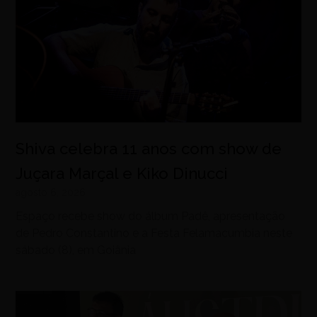
Shiva celebra 11 anos com show de
Juçara Marçal e Kiko Dinucci
agosto 6, 2026
Espaço recebe show do álbum Padê, apresentação
de Pedro Constantino e a Festa Felamacumbia neste
sábado (8), em Goiânia