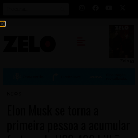
Zelo 53
NEWS
Elon Musk se torna a
primeira pessoa a acumular