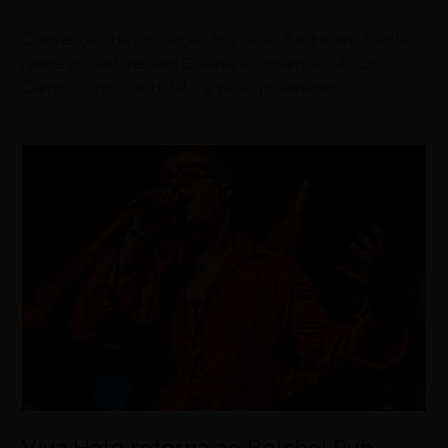
agosto 6, 2026
Convenção da coligação Pra Goiás Seguir em Frente
reúne apoiadores em Goiânia e confirma Luiz do
Carmo como candidato a vice-governador