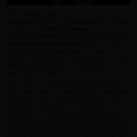
(Foto: Reprodução/X)
Elon Musk
se tornou a primeira pessoa a acumular
uma fortuna de
US$ 400 bilhões
(aproximadamente R$ 2,4 trilhões), de acordo com
o
Bloomberg Billionaires Index
. Esse novo marco
foi alcançado após uma oferta secundária da
SpaceX, que aumentou sua riqueza em cerca de
US$ 50 bilhões, elevando seu patrimônio total
para US$ 439,2 bilhões.
Outro fator que contribuiu para a expansão da
fortuna de Musk foi a recente eleição presidencial
nos Estados Unidos. A parceria estratégica com o
presidente eleito Donald Trump trouxe
visibilidade aos empreendimentos do bilionário.
Existe a expectativa de que a nova administração
adote políticas favoráveis às áreas de tecnologia e
energia, setores em que Musk tem participações