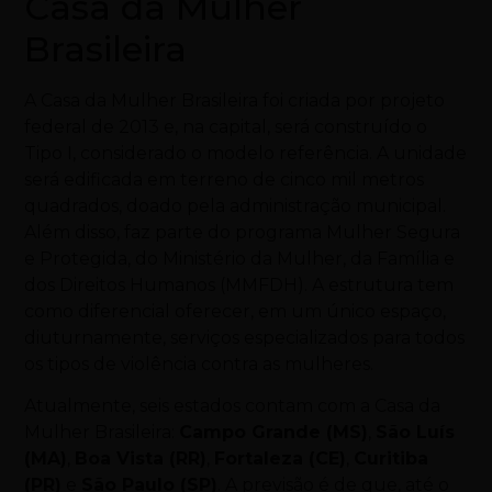
Casa da Mulher
Brasileira
A Casa da Mulher Brasileira foi criada por projeto
federal de 2013 e, na capital, será construído o
Tipo I, considerado o modelo referência. A unidade
será edificada em terreno de cinco mil metros
quadrados, doado pela administração municipal.
Além disso, faz parte do programa Mulher Segura
e Protegida, do Ministério da Mulher, da Família e
dos Direitos Humanos (MMFDH). A estrutura tem
como diferencial oferecer, em um único espaço,
diuturnamente, serviços especializados para todos
os tipos de violência contra as mulheres.
Atualmente, seis estados contam com a Casa da
Mulher Brasileira:
Campo Grande (MS)
,
São Luís
(MA)
,
Boa Vista (RR)
,
Fortaleza (CE)
,
Curitiba
(PR)
e
São Paulo (SP)
. A previsão é de que, até o