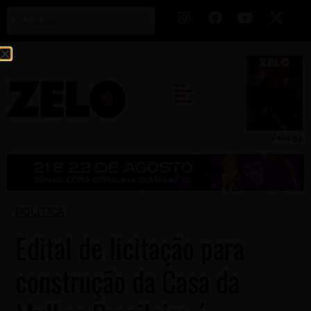
Zelo 53
POLÍTICA
Edital de licitação para
construção da Casa da