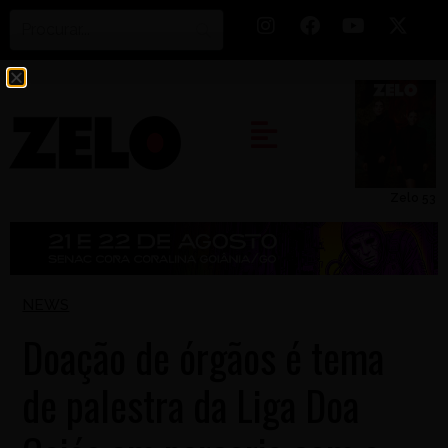
Zelo 53
NEWS
Doação de órgãos é tema
de palestra da Liga Doa