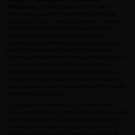
Transplante
, o
Sesc Goiás
e o CDI Goiânia
promovem a palestra “Panorama Nacional de
Doação de Órgãos – Mitos e Verdades”. O objetivo
é fornecer mais informações e desmistificar a
prática solidária da
doação de órgãos
. A
conscientização sobre o processo de captação,
transplante e doação, além de esclarecer os
fatores que determinam a compatibilidade entre
doador e receptor, compõem o propósito do
evento, que também busca sanar dúvidas dos
participantes. Alunos do curso de Enfermagem
que assistirem à palestra receberão certificado de
horas extracurriculares.
A Liga Doa Goiás, primeira Liga Acadêmica da
Faculdade de Enfermagem (FEN) da Universidade
Federal de Goiás (UFG), foi fundada em 2018 e é
formada por professores e alunos externos. O
grupo se dedica ao ensino, pesquisa e extensão,