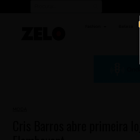
Fashion
Beleza
MODA
Cris Barros abre primeira l