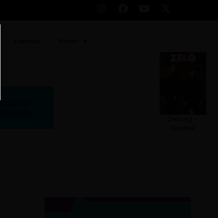
Eventos
Poder
Zelo 53 –
Acesse