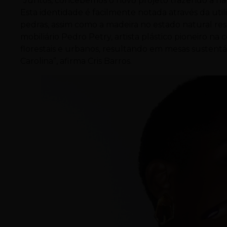
”Juntos, concebemos o novo projeto trazendo a h
Esta identidade é facilmente notada através da uti
pedras, assim como a madeira no estado natural re
mobiliário Pedro Petry, artista plástico pioneiro n
florestais e urbanos, resultando em mesas sustent
Carolina”, afirma Cris Barros.