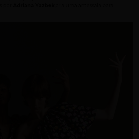
as por
Adriana Yazbek
,cria uma antessala para