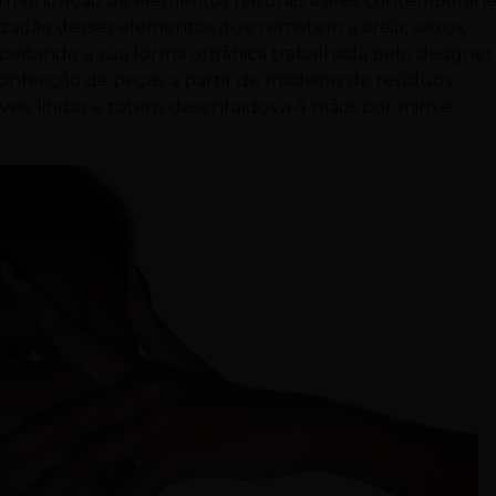
armonização de elementos naturais à ares contemporâne
lização desses elementos que remetem a areia, seixos,
speitando a sua forma orgânica trabalhada pelo designer
a confecção de peças a partir de madeiras de resíduos
áveis lindas e totens desenhados a 4 mãos por mim e