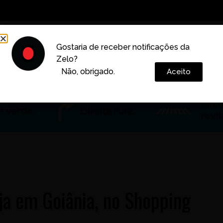
Decoração
Vida e Estilo
Cotidiano
Cultura
Gostaria de receber notificações da
Zelo?
Colunas
Não, obrigado.
Aceito
oja em Goiânia, no Shopping