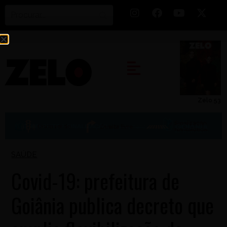
Zelo 53
SAÚDE
Covid-19: prefeitura de
Goiânia publica decreto que