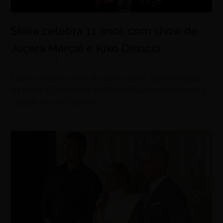
Shiva celebra 11 anos com show de
Juçara Marçal e Kiko Dinucci
agosto 6, 2026
Espaço recebe show do álbum Padê, apresentação
de Pedro Constantino e a Festa Felamacumbia neste
sábado (8), em Goiânia