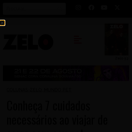
Zelo 53
COLUNAS-ZELO
,
MUNDO PET
Conheça 7 cuidados
necessários ao viajar de