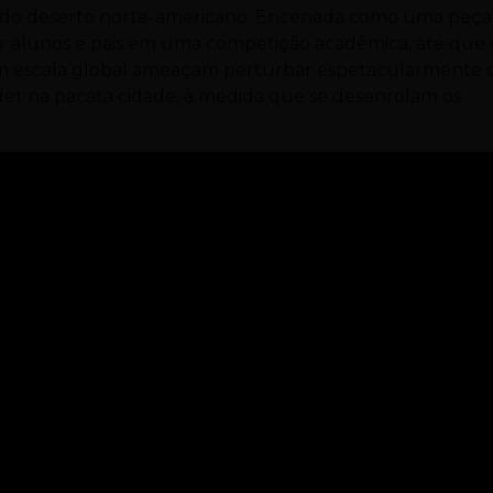
a do deserto norte-americano. Encenada como uma peça,
r alunos e pais em uma competição acadêmica, até que 
em escala global ameaçam perturbar espetacularmente 
det na pacata cidade, à medida que se desenrolam os