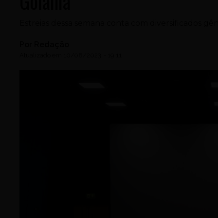
Goiânia
Estreias dessa semana conta com diversificados gê
Por
Redação
Atualizado em
10/08/2023
-
19:11