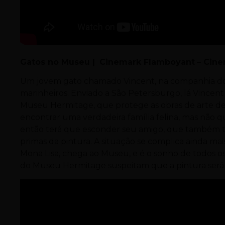
Gatos no Museu |
Cinemark Flamboyant
–
Cine
Um jovem gato chamado Vincent, na companhia do 
marinheiros. Enviado a São Petersburgo, lá Vincen
Museu Hermitage, que protege as obras de arte de 
encontrar uma verdadeira família felina, mas não q
então terá que esconder seu amigo, que também t
primas da pintura. A situação se complica ainda m
Mona Lisa, chega ao Museu, e é o sonho de todos o
do Museu Hermitage suspeitam que a pintura será