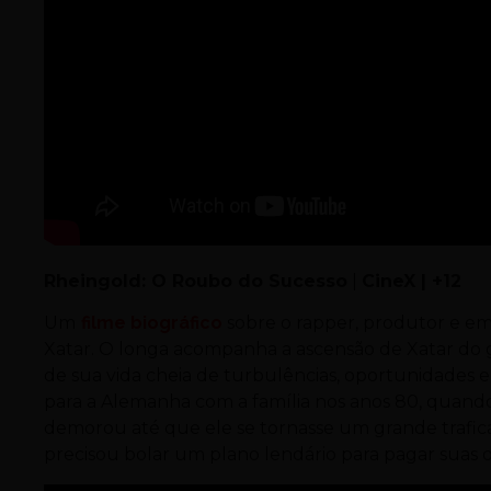
Rheingold: O Roubo do Sucesso
|
CineX | +12
Um
filme biográfico
sobre o rapper, produtor e e
Xatar. O longa acompanha a ascensão de Xatar do g
de sua vida cheia de turbulências, oportunidades 
para a Alemanha com a família nos anos 80, quand
demorou até que ele se tornasse um grande trafic
precisou bolar um plano lendário para pagar suas d