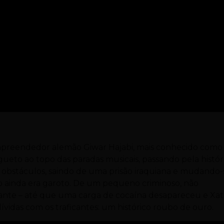
mpreendedor alemão Giwar Hajabi, mais conhecido como
ueto ao topo das paradas musicais, passando pela histór
e obstáculos, saindo de uma prisão iraquiana e mudando-
o ainda era garoto. De um pequeno criminoso, não
ante – até que uma carga de cocaína desapareceu e Xat
ívidas com os traficantes: um histórico roubo de ouro.