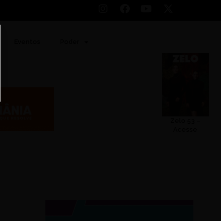
Eventos
Poder
Zelo 53 –
Acesse