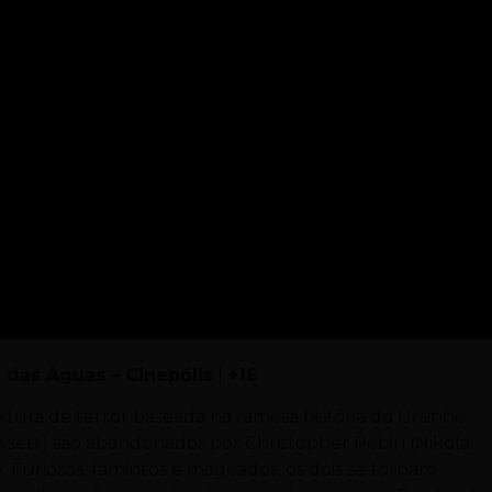
 das Águas – Cinepólis
|
+16
ura de terror baseada na famosa história do Ursinho
owsett) são abandonados por Christopher Robin (Nikolai
e. Furiosos, famintos e magoados, os dois se tornam