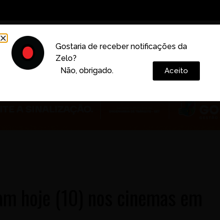
Decoração
Vida e Estilo
Cotidiano
Cultura
Gostaria de receber notificações da
Zelo?
Colunas
Não, obrigado.
Aceito
iam hoje (10) nos cinemas em