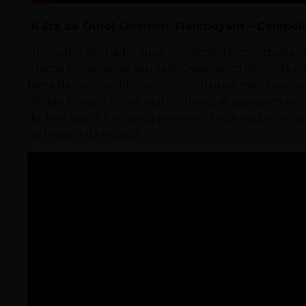
A Era de Ouro|
Cinemark
Flamboyant – Cinépolis
Um judeu sonhador que, começando com muita vont
graças à criação de seu selo Casablanca Records e
fama de muitos dos cantores e grupos mais famoso
Village People foram alguns dos que passaram pela
de Neil, que foi a marca por excelência nestes an
na história da música.