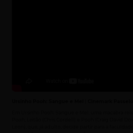
Ursinho Pooh: Sangue e Mel
|
Cinemark Passeio
Em Ursinho Pooh: Sangue e Mel, uma macabra releit
Pooh, Leitão (Chris Cordell) e Pooh (Craig David D
Leon), que, já adulto, decide partir para a faculdad