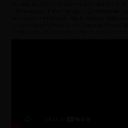
Se passa na década de 1950 em uma cidade fictíci
história segue uma convenção organizada para uni
caos repentinamente se instala. Acontecimentos 
itinerário da convenção Junior Stargazer/Space Ca
eventos capazes de mudar o mundo para sempre.