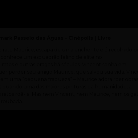
mark Passeio das Águas
–
Cinépolis
| Livre
rato Maurice, escapa de uma enchente e é recolhido p
t conhece um esquadrão felino de elite no
ratos e outras pragas há séculos. Vincent sonha em
uer perder seu amigo Maurice, que salvou sua vida. Vinc
em uma “pequena fraqueza” – Maurice adora roer obras
ais quando uma das maiores pinturas da humanidade, a
s ratos roê-la. Mas nem Vincent, nem Maurice, nem os ga
 roubada.