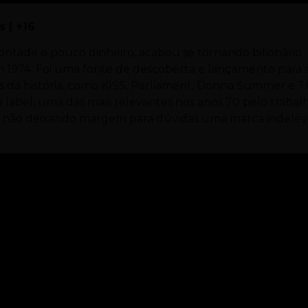
 | +16
ade e pouco dinheiro, acabou se tornando bilionário
m 1974. Foi uma fonte de descoberta e lançamento para 
s da história, como KISS, Parliament, Donna Summer e 
 label, uma das mais relevantes nos anos 70 pelo trabal
os, não deixando margem para dúvidas uma marca indelév