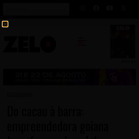
Zelo 53
ECONOMIA
Do cacau à barra:
empreendedora goiana