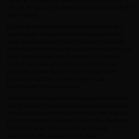
Catarina, ela passou a dedicar as horas livres ao
estudo do cacau e do movimento
bean-to-bar
(do
grão à barra).
Em plena pandemia, Ariana decidiu investir em
aprendizado. Pegou dinheiro emprestado com
uma familiar para fazer um curso em São Paulo.
Pouco depois, recebeu do sogro uma máquina de
moer amêndoas de cacau trazida dos Estados
Unidos. Foi nesse universo que encontrou um
propósito. Ariana descobriu que era possível
produzir chocolate em pequena escala,
controlando todo o processo.
Os primeiros meses foram marcados por tentativa
e erro. Durante cerca de seis meses, Ariana testou
receitas, ajustou processos e contou com a ajuda
dos familiares para avaliar os resultados. Na época,
fazia praticamente tudo sozinha: torrava,
quebrava e descascava as amêndoas