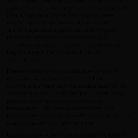
Se o empreendedorismo feminino costuma ser
associado a pequenos negócios criados dentro de
casa, a história da C’alma mostra como esses
negócios podem ganhar escala ao investir em
diferenciação. Ariana aprendeu a dominar as
técnicas e processos que fazem com que
amêndoas de cacau cheguem à cozinha de seu
negócio e saiam na forma de doces de
especialidade.
Diferente da grande indústria, que compra a
massa de cacau já processada, a C’alma
acompanha a matéria-prima desde a fazenda. Os
grãos vêm da Bahia e do Pará para Goiânia, onde
passam por torra, descasque, moagem e
temperagem. “Sempre buscamos fazer um
produto artesanal, com ingredientes de qualidade
e sabores autênticos”, afirma Ariana.
Essa busca por autenticidade também ajudou a