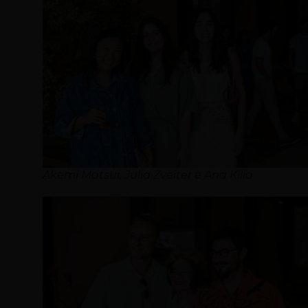
Akemi Matsui, Julia Zveiter e Ana Kília