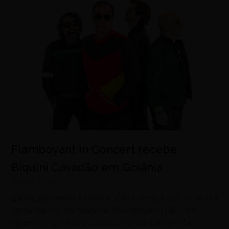
Flamboyant In Concert recebe
Biquini Cavadão em Goiânia
agosto 8, 2026
Banda apresenta a turnê A Vida Começa aos 40 no dia
25 de agosto, na Arena do Flamboyant Hall, com
repertório que reúne clássicos e músicas inéditas