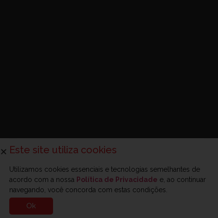
Este site utiliza cookies
Utilizamos cookies essenciais e tecnologias semelhantes de
acordo com a nossa
Política de Privacidade
e, ao continuar
navegando, você concorda com estas condições.
Ok