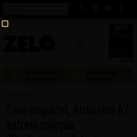
Zelo 53
EVENTOS
Com coquetel, Armazém AZ
estreia coleção