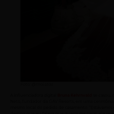
Foto: @moi.stas
A influenciadora digital
Bruna Kehrnvald
se casou, 
Neto, fundador da GAV Resorts, em uma cerimônia 
mesmo local do pedido de casamento. “Estávamos 
destino que eu falava que queria me casar, ele se 