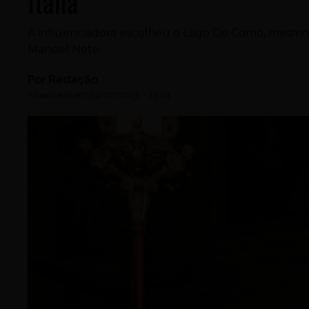
Itália
A influenciadora escolheu o Lago De Como, mesmo
Manoel Neto
Por
Redação
Atualizado em
11/07/2023
-
23:01