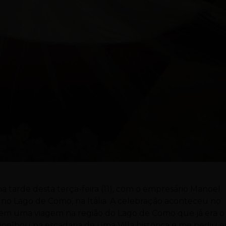
na tarde desta terça-feira (11), com o empresário Manoel
no Lago de Como, na Itália. A celebração aconteceu no
em uma viagem na região do Lago de Como que já era o
ajoelhou na escadaria de uma Villa histórica e me pediu 