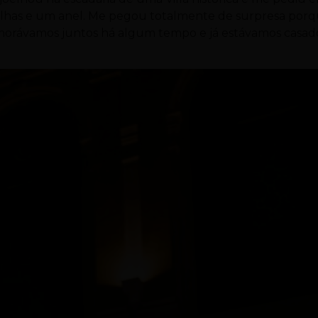
lhas e um anel. Me pegou totalmente de surpresa por
e morávamos juntos há algum tempo e já estávamos casad