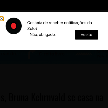
Decoração
Vida e Estilo
Cotidiano
Cultura
Gostaria de receber notificações da
Zelo?
Colunas
Não, obrigado.
Aceito
s, Bruna Kehrnvald se casa na