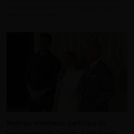
Espaço recebe show do álbum Padê, apresentação
de Pedro Constantino e a Festa Felamacumbia neste
sábado (8), em Goiânia
Rodrigo Minotauro participa do
lançamento do Jardins Áustria em