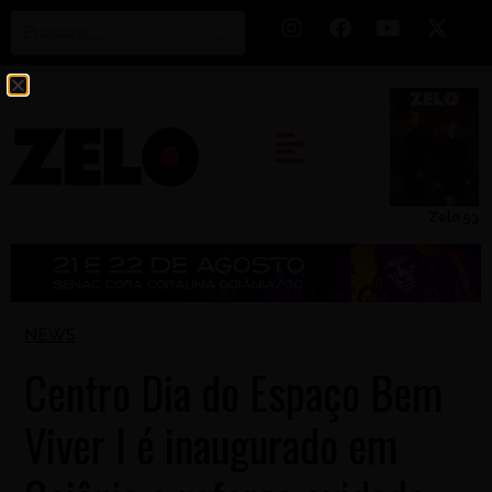
Zelo 53
NEWS
Centro Dia do Espaço Bem
Viver I é inaugurado em