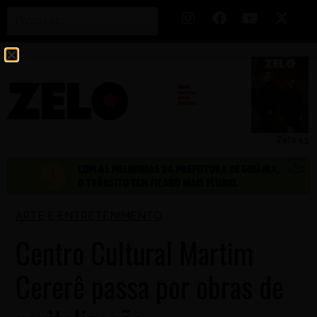
Zelo 53
ARTE E ENTRETENIMENTO
Centro Cultural Martim
Cererê passa por obras de