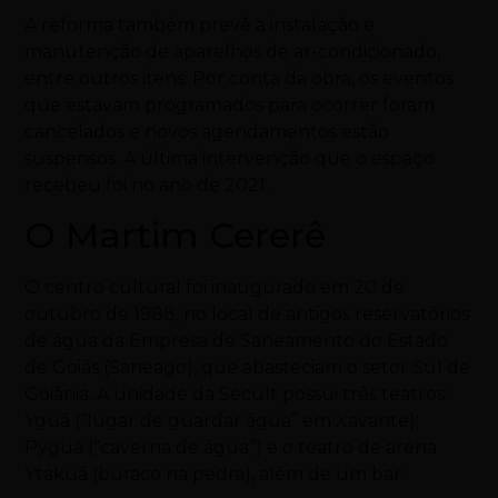
A reforma também prevê a instalação e
manutenção de aparelhos de ar-condicionado,
entre outros itens. Por conta da obra, os eventos
que estavam programados para ocorrer foram
cancelados e novos agendamentos estão
suspensos. A última intervenção que o espaço
recebeu foi no ano de 2021.
O Martim Cererê
O centro cultural foi inaugurado em 20 de
outubro de 1988, no local de antigos reservatórios
de água da Empresa de Saneamento do Estado
de Goiás (Saneago), que abasteciam o setor Sul de
Goiânia. A unidade da Secult possui três teatros:
Yguá (“lugar de guardar água” em Xavante);
Pyguá (“caverna de água”) e o teatro de arena
Ytakuá (buraco na pedra), além de um bar.