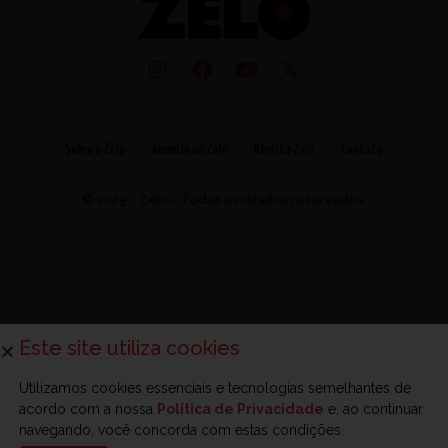
Sobre a Zelo
Anuncie na Zelo
Revista Zelo
Contato
© 2025 - Zelo - Todos os direitos reservados.
Este site utiliza cookies
Utilizamos cookies essenciais e tecnologias semelhantes de
acordo com a nossa
Política de Privacidade
e, ao continuar
navegando, você concorda com estas condições.