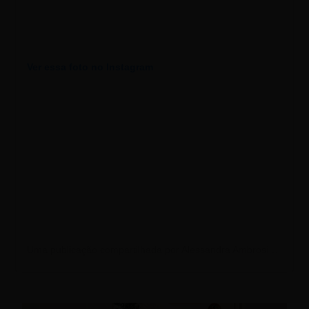
Ver essa foto no Instagram
Uma publicação compartilhada por Alessandra Ambrosio (@alessandraambrosio)