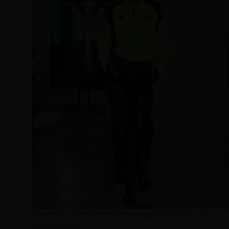
Forca Studio (Foto: Reprodução/ SPFW – Ze
Takahashi)