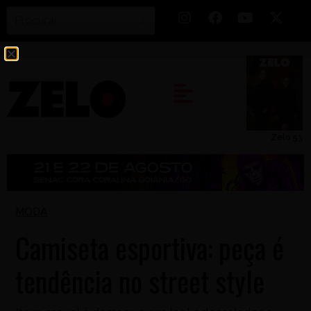
Zelo 53
MODA
Camiseta esportiva: peça é
tendência no street style