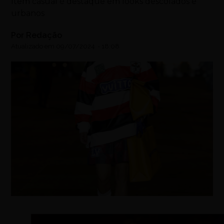
Item casual é destaque em looks descolados e
urbanos
Por
Redação
Atualizado em
09/07/2024
-
18:08