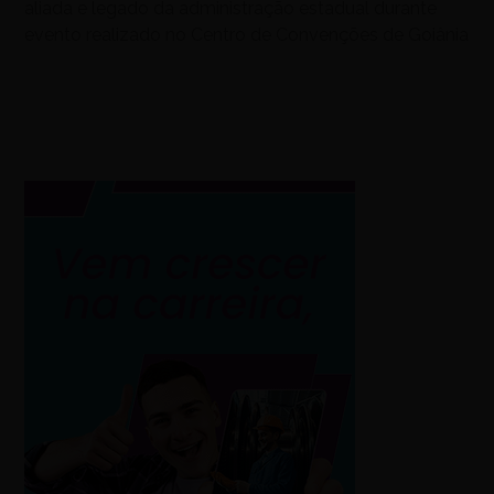
aliada e legado da administração estadual durante
evento realizado no Centro de Convenções de Goiânia