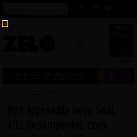
Zelo 53
COLUNAS-ZELO
,
MOTOR
Byd apresenta novo Seal:
alto desempenho, com