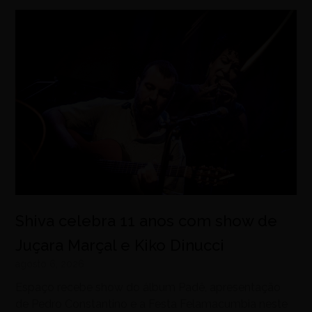
Shiva celebra 11 anos com show de
Juçara Marçal e Kiko Dinucci
agosto 6, 2026
Espaço recebe show do álbum Padê, apresentação
de Pedro Constantino e a Festa Felamacumbia neste