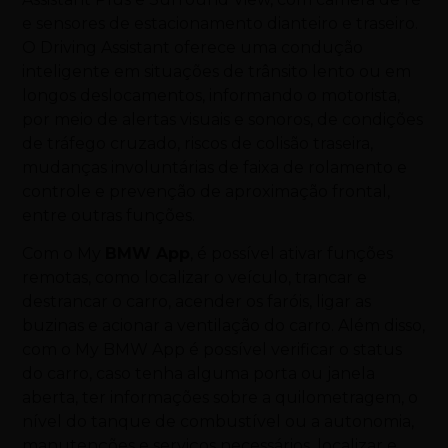
e sensores de estacionamento dianteiro e traseiro.
O Driving Assistant oferece uma condução
inteligente em situações de trânsito lento ou em
longos deslocamentos, informando o motorista,
por meio de alertas visuais e sonoros, de condições
de tráfego cruzado, riscos de colisão traseira,
mudanças involuntárias de faixa de rolamento e
controle e prevenção de aproximação frontal,
entre outras funções.
Com o My
BMW App
, é possível ativar funções
remotas, como localizar o veículo, trancar e
destrancar o
carro
, acender os faróis, ligar as
buzinas e acionar a ventilação do
carro
. Além disso,
com o My BMW App é possível verificar o status
do
carro
, caso tenha alguma porta ou janela
aberta, ter informações sobre a quilometragem, o
nível do tanque de combustível ou a autonomia,
manutenções e serviços necessários, localizar e