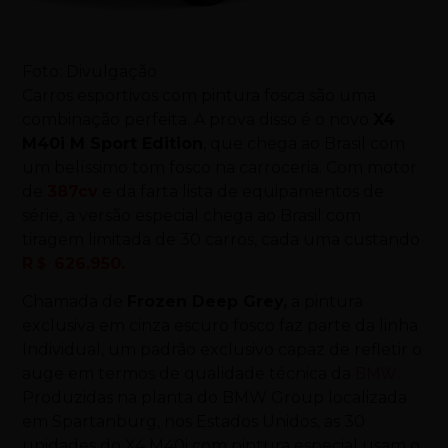
Foto: Divulgação
Carros
esportivos com pintura fosca são uma
combinação perfeita. A prova disso é o novo
X4
M40i M Sport
Edition
, que chega ao Brasil com
um belíssimo tom fosco na carroceria. Com motor
de
387cv
e da farta lista de equipamentos de
série, a versão especial chega ao Brasil com
tiragem limitada de 30
carros
, cada uma custando
R＄ 626.950.
Chamada de
Frozen Deep Grey,
a pintura
exclusiva em cinza escuro fosco faz parte da linha
Individual, um padrão exclusivo capaz de refletir o
auge em termos de qualidade técnica da
BMW
.
Produzidas na planta do BMW Group localizada
em Spartanburg, nos Estados Unidos, as 30
unidades do X4 M40i com pintura especial usam o