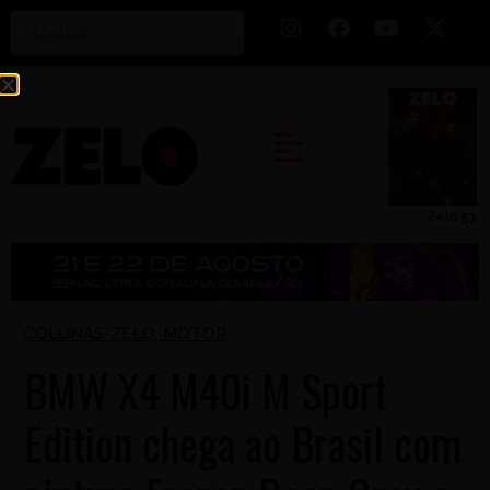
Zelo 53
COLUNAS-ZELO
,
MOTOR
BMW X4 M40i M Sport
Edition chega ao Brasil com