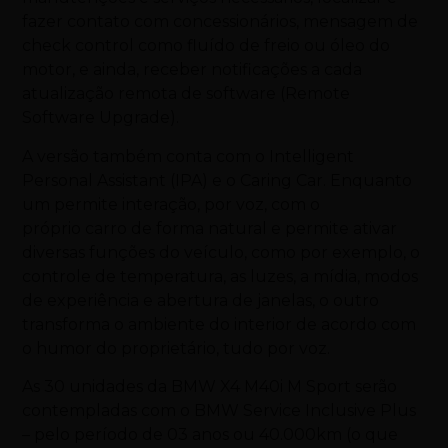
fazer contato com concessionários, mensagem de
check control como fluído de freio ou óleo do
motor, e ainda, receber notificações a cada
atualização remota de software (Remote
Software Upgrade).
A versão também conta com o Intelligent
Personal Assistant (IPA) e o Caring Car. Enquanto
um permite interação, por voz, com o
próprio
carro
de forma natural e permite ativar
diversas funções do veículo, como por exemplo, o
controle de temperatura, as luzes, a mídia, modos
de experiência e abertura de janelas, o outro
transforma o ambiente do interior de acordo com
o humor do proprietário, tudo por voz.
As 30 unidades da BMW X4 M40i M Sport serão
contempladas com o BMW Service Inclusive Plus
– pelo período de 03 anos ou 40.000km (o que