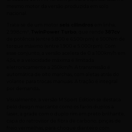
mesmo motor da versão produzida em solo
nacional.
Trata-se de um motor
seis cilindros
em linha,
2.998cm³,
TwinPower Turbo
, que rende
387cv
de potência (entre 5.800 e 6.500rpm) e 500Nm de
torque máximo (entre 1.900 e 5.000rpm). Com
esse conjunto, a versão acelera de 0 a 100km/h em
4,5s, e a velocidade máxima é limitada
eletronicamente a 250km/h. A transmissão é
automática de oito marchas, com aletas atrás do
volante para trocas manuais. A tração é integral
por demanda
.
Visualmente, a versão M Sport Edition se destaca
pelo design marcante como os faróis duplos a
laser, a grade com o duplo rim em preto brilhante,
capa do retrovisor de fibra de carbono, pinças de
freio vermelhas, para-choque dianteiro com