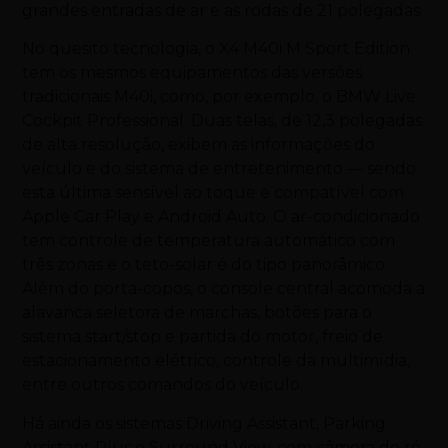
grandes entradas de ar e as rodas de 21 polegadas.
No quesito tecnologia, o X4 M40i M Sport Edition
tem os mesmos equipamentos das versões
tradicionais M40i, como, por exemplo, o BMW Live
Cockpit Professional. Duas telas, de 12,3 polegadas
de alta resolução, exibem as informações do
veículo e do sistema de entretenimento — sendo
esta última sensível ao toque e compatível com
Apple Car Play e Android Auto. O ar-condicionado
tem controle de temperatura automático com
três zonas e o teto-solar é do tipo panorâmico.
Além do porta-copos, o console central acomoda a
alavanca seletora de marchas, botões para o
sistema start/stop e partida do motor, freio de
estacionamento elétrico, controle da multimídia,
entre outros comandos do veículo.
Há ainda os sistemas Driving Assistant, Parking
Assistant Plus e Surround View, com câmera de ré