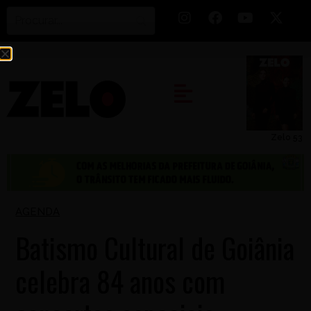
Zelo 53
AGENDA
Batismo Cultural de Goiânia
celebra 84 anos com