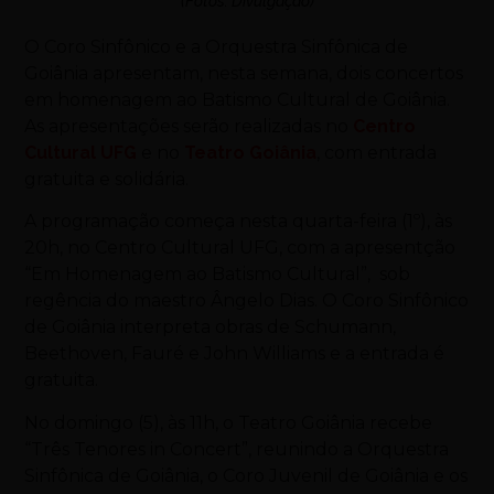
(Fotos: Divulgação)
O Coro Sinfônico e a Orquestra Sinfônica de
Goiânia apresentam, nesta semana, dois concertos
em homenagem ao Batismo Cultural de Goiânia.
As apresentações serão realizadas no
Centro
Cultural UFG
e no
Teatro Goiânia
, com entrada
gratuita e solidária.
A programação começa nesta quarta-feira (1º), às
20h, no Centro Cultural UFG, com a apresentção
“Em Homenagem ao Batismo Cultural”, sob
regência do maestro Ângelo Dias. O Coro Sinfônico
de Goiânia interpreta obras de Schumann,
Beethoven, Fauré e John Williams e a entrada é
gratuita.
No domingo (5), às 11h, o Teatro Goiânia recebe
“Três Tenores in Concert”, reunindo a Orquestra
Sinfônica de Goiânia, o Coro Juvenil de Goiânia e os