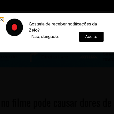
Decoração
Vida e Estilo
Cotidiano
Cultura
Gostaria de receber notificações da
Zelo?
Colunas
Não, obrigado.
Aceito
a no filme pode causar dores de