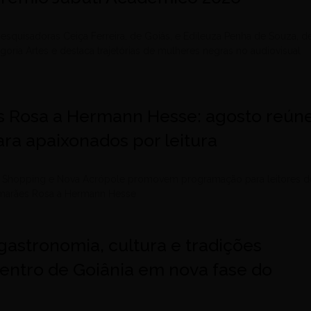
esquisadoras Ceiça Ferreira, de Goiás, e Edileuza Penha de Souza, d
egoria Artes e destaca trajetórias de mulheres negras no audiovisual
 Rosa a Hermann Hesse: agosto reún
ra apaixonados por leitura
le Shopping e Nova Acrópole promovem programação para leitores d
uimarães Rosa a Hermann Hesse
gastronomia, cultura e tradições
entro de Goiânia em nova fase do