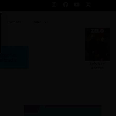
Eventos
Poder
Zelo 53 –
Acesse