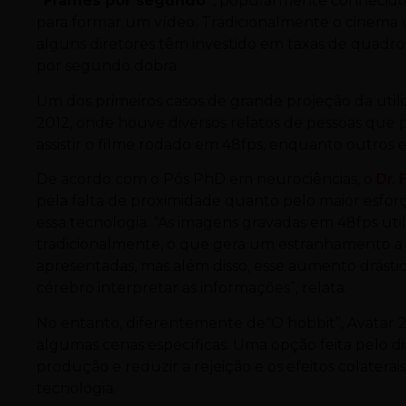
“Frames por segundo”
, popularmente conhecidos
para formar um vídeo. Tradicionalmente o cinema u
alguns diretores têm investido em taxas de quadr
por segundo dobra.
Um dos primeiros casos de grande projeção da util
2012, onde houve diversos relatos de pessoas que 
assistir o filme rodado em 48fps, enquanto outros 
De acordo com o Pós PhD em neurociências, o
Dr.
pela falta de proximidade quanto pelo maior esforç
essa tecnologia. “As imagens gravadas em 48fps uti
tradicionalmente, o que gera um estranhamento a 
apresentadas, mas além disso, esse aumento drástic
cérebro interpretar as informações”, relata.
No entanto, diferentemente de“O hobbit”, Avatar 2 
algumas cenas específicas. Uma opção feita pelo 
produção e reduzir a rejeição e os efeitos colaterai
tecnologia.