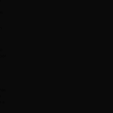
s
as
m
to
 por
nas
a
o a