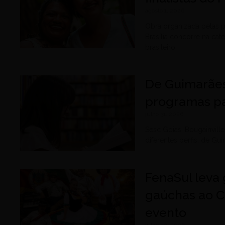
agosto 1, 2026
Obra organizada pelas p
Brasília concorre na cat
brasileiro
De Guimarães
programas pa
julho 31, 2026
Sesc Goiás, Bougainvil
diferentes perfis, de G
FenaSul leva 
gaúchas ao C
evento
julho 30, 2026