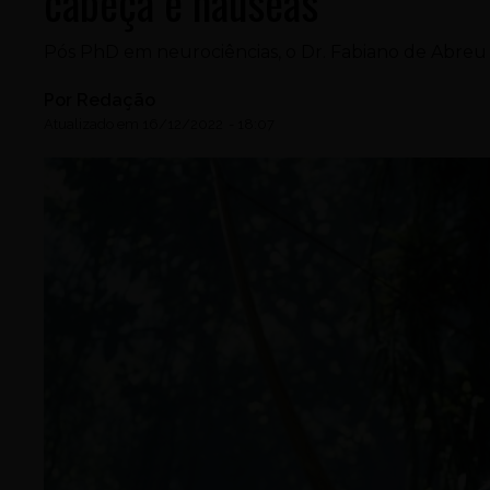
cabeça e náuseas
Pós PhD em neurociências, o Dr. Fabiano de Abreu 
Por
Redação
Atualizado em
16/12/2022
-
18:07