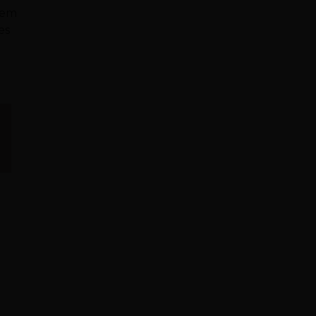
s em
es