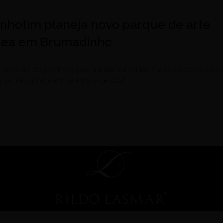
Inhotim planeja novo parque de arte
ea em Brumadinho
prevê até 40 pavilhões para artistas individuais e já reúne cerca de 3 
ve ser inaugurada em setembro de 2027