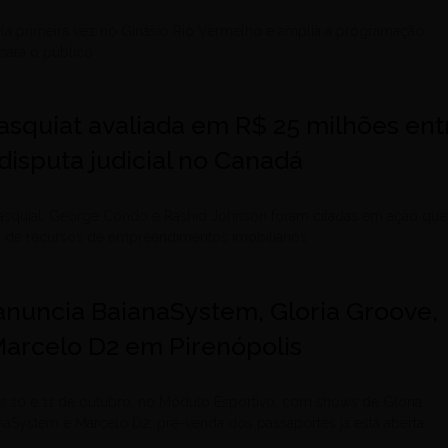
ela primeira vez no Ginásio Rio Vermelho e amplia a programação
para o público
asquiat avaliada em R$ 25 milhões ent
disputa judicial no Canadá
asquiat, George Condo e Rashid Johnson foram citadas em ação que
o de recursos de empreendimentos imobiliários
l anuncia BaianaSystem, Gloria Groove,
Marcelo D2 em Pirenópolis
s 10 e 11 de outubro, no Módulo Esportivo, com shows de Gloria
naSystem e Marcelo D2; pré-venda dos passaportes já está aberta