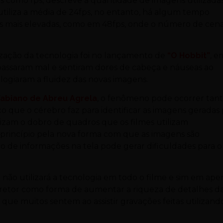
 como fps, descreve a quantidade de imagens utilizada
tiliza a média de 24fps, no entanto, há algum tempo
os mais elevadas, como em 48fps, onde o número de cen
ização da tecnologia foi no lançamento de
“O Hobbit”
, e
passaram mal e sentiram dores de cabeça e náuseas ao
elogiaram a fluidez das novas imagens.
 Fabiano de Abreu Agrela
, o fenômeno pode ocorrer tan
o que o cérebro faz para identificar as imagens geradas
lizam o dobro de quadros que os filmes utilizam
princípio pela nova forma com que as imagens são
o de informações na tela pode gerar dificuldades para o
não utilizará a tecnologia em todo o filme e sim em ape
diretor como forma de aumentar a riqueza de detalhes d
s que muitos sentem ao assistir gravações feitas utilizand