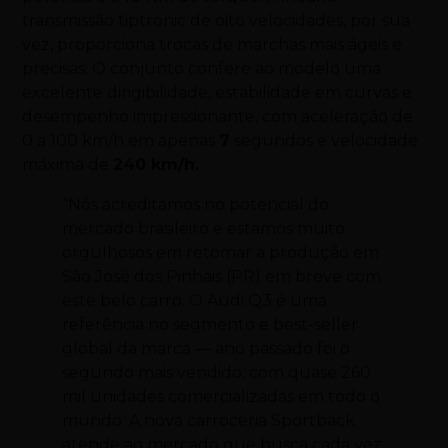
transmissão tiptronic de oito velocidades, por sua
vez, proporciona trocas de marchas mais ágeis e
precisas. O conjunto confere ao modelo uma
excelente dirigibilidade, estabilidade em curvas e
desempenho impressionante, com aceleração de
0 a 100 km/h em apenas
7
segundos e velocidade
máxima de
240 km/h.
“Nós acreditamos no potencial do
mercado brasileiro e estamos muito
orgulhosos em retomar a produção em
São José dos Pinhais (PR) em breve com
este belo
carro
. O Audi Q3 é uma
referência no segmento e best-seller
global da marca — ano passado foi o
segundo mais vendido, com quase 260
mil unidades comercializadas em todo o
mundo. A nova carroceria Sportback
atende ao mercado que busca cada vez