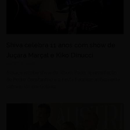
Shiva celebra 11 anos com show de
Juçara Marçal e Kiko Dinucci
agosto 6, 2026
Espaço recebe show do álbum Padê, apresentação
de Pedro Constantino e a Festa Felamacumbia neste
sábado (8), em Goiânia