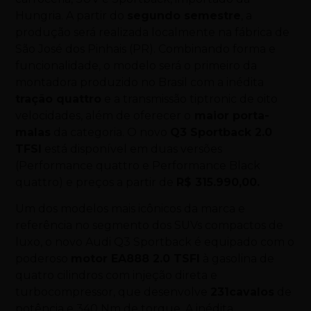
Hungria. A partir do
segundo semestre
, a
produção será realizada localmente na fábrica de
São José dos Pinhais (PR). Combinando forma e
funcionalidade, o modelo será o primeiro da
montadora produzido no Brasil com a inédita
tração quattro
e a transmissão tiptronic de oito
velocidades, além de oferecer o
maior porta-
malas
da categoria. O novo
Q3 Sportback 2.0
TFSI
está disponível em duas versões
(Performance quattro e Performance Black
quattro) e preços a partir de
R$ 315.990,00.
Um dos modelos mais icônicos da marca e
referência no segmento dos SUVs compactos de
luxo, o novo Audi Q3 Sportback é equipado com o
poderoso
motor EA888 2.0 TSFI
à gasolina de
quatro cilindros com injeção direta e
turbocompressor, que desenvolve
231cavalos
de
potência e 340 Nm de torque. A inédita