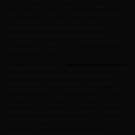
Cupê. O painel de instrumentos é dividido em
duas partes: superior, que acomoda as saídas de
ar-condicionado; e inferior, que integra os
comandos de entretenimento, climatização,
conectividade e demais operações do veículo. A
ergonomia é reforçada pelo painel central
inclinado em 10 graus ao motorista, otimizando a
experiência ao volante.
No painel de controle, a
central multimídia MMI
com tela de 8,8 polegadas sensível ao toque e
conectividade aos sistemas Apple CarPlay e
Android Auto, é incorporada de forma quase
imperceptível por um elegante painel de vidro
em preto brilhante, sobretudo quanto
desativada. Já o Audi Virtual Cockpit é composto
por uma tela de instrumentos de TFT (Transistor
Film Technology) totalmente digital com 10,25
polegadas e mostra as informações mais