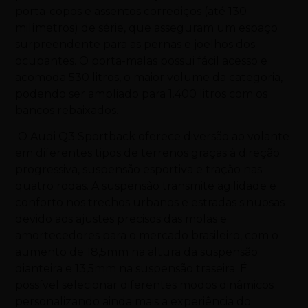
porta-copos e assentos corrediços (até 130
milímetros) de série, que asseguram um espaço
surpreendente para as pernas e joelhos dos
ocupantes. O porta-malas possui fácil acesso e
acomoda 530 litros, o maior volume da categoria,
podendo ser ampliado para 1.400 litros com os
bancos rebaixados.
O Audi Q3 Sportback oferece diversão ao volante
em diferentes tipos de terrenos graças à direção
progressiva, suspensão esportiva e tração nas
quatro rodas. A suspensão transmite agilidade e
conforto nos trechos urbanos e estradas sinuosas
devido aos ajustes precisos das molas e
amortecedores para o mercado brasileiro, com o
aumento de 18,5mm na altura da suspensão
dianteira e 13,5mm na suspensão traseira. É
possível selecionar diferentes modos dinâmicos
personalizando ainda mais a experiência do