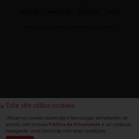
Sobre a Zelo
Anuncie na Zelo
Revista Zelo
Contato
© 2025 - Zelo - Todos os direitos reservados.
Este site utiliza cookies
Utilizamos cookies essenciais e tecnologias semelhantes de
acordo com a nossa
Política de Privacidade
e, ao continuar
navegando, você concorda com estas condições.