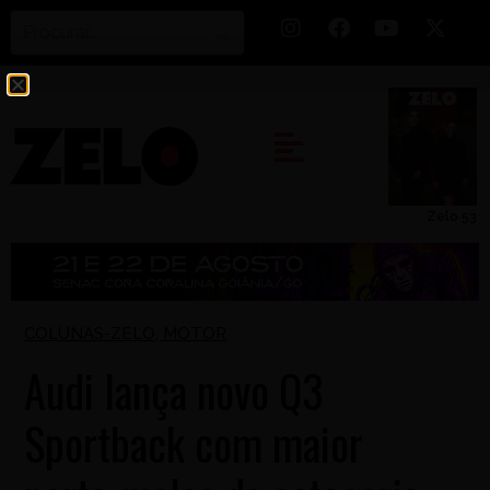
Zelo 53
COLUNAS-ZELO
,
MOTOR
Audi lança novo Q3
Sportback com maior