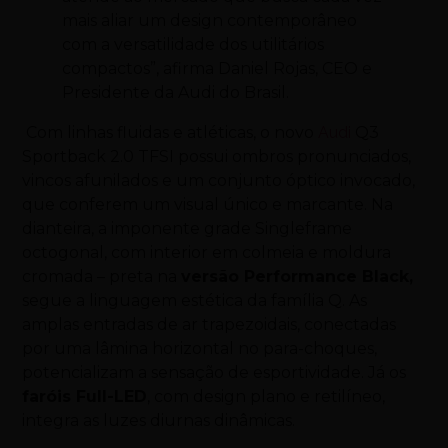
mais aliar um design contemporâneo
com a versatilidade dos utilitários
compactos”, afirma Daniel Rojas, CEO e
Presidente da Audi do Brasil.
Com linhas fluidas e atléticas, o novo
Audi
Q3
Sportback 2.0 TFSI possui ombros pronunciados,
vincos afunilados e um conjunto óptico invocado,
que conferem um visual único e marcante. Na
dianteira, a imponente grade Singleframe
octogonal, com interior em colmeia e moldura
cromada – preta na
versão Performance Black,
segue a linguagem estética da família Q. As
amplas entradas de ar trapezoidais, conectadas
por uma lâmina horizontal no para-choques,
potencializam a sensação de esportividade. Já os
faróis Full-LED
, com design plano e retilíneo,
integra as luzes diurnas dinâmicas.