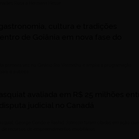
uimarães Rosa a Hermann Hesse
gastronomia, cultura e tradições
entro de Goiânia em nova fase do
ela primeira vez no Ginásio Rio Vermelho e amplia a programação
para o público
asquiat avaliada em R$ 25 milhões ent
disputa judicial no Canadá
asquiat, George Condo e Rashid Johnson foram citadas em ação que
o de recursos de empreendimentos imobiliários