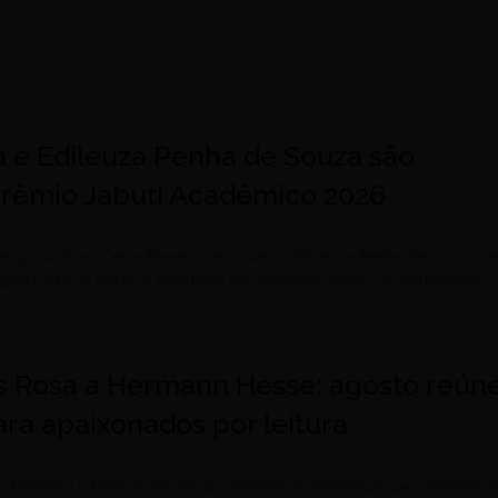
a e Edileuza Penha de Souza são
 Prêmio Jabuti Acadêmico 2026
esquisadoras Ceiça Ferreira, de Goiás, e Edileuza Penha de Souza, d
egoria Artes e destaca trajetórias de mulheres negras no audiovisual
 Rosa a Hermann Hesse: agosto reún
ra apaixonados por leitura
le Shopping e Nova Acrópole promovem programação para leitores d