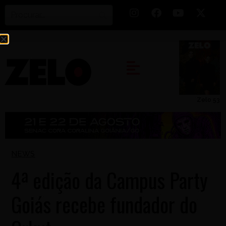
Zelo 53
NEWS
4ª edição da Campus Party
Goiás recebe fundador do