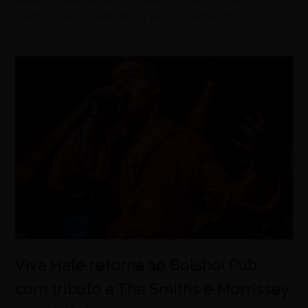
reúne apoiadores em Goiânia e confirma Luiz do
Carmo como candidato a vice-governador
Viva Hate retorna ao Bolshoi Pub
com tributo a The Smiths e Morrissey