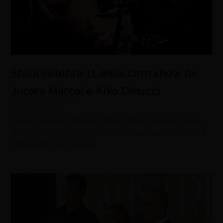
Shiva celebra 11 anos com show de
Juçara Marçal e Kiko Dinucci
agosto 6, 2026
Espaço recebe show do álbum Padê, apresentação
de Pedro Constantino e a Festa Felamacumbia neste
sábado (8), em Goiânia