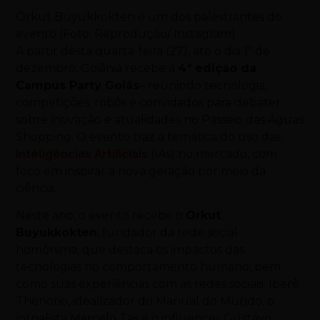
Orkut Buyukkokten é um dos palestrantes do
evento (Foto: Reprodução/ Instagram)
A partir desta quarta-feira (27), até o dia 1º de
dezembro, Goiânia recebe a
4ª edição da
Campus Party Goiás
– reunindo tecnologia,
competições, robôs e convidados para debater
sobre inovação e atualidades no Passeio das Águas
Shopping. O evento traz a temática do uso das
Inteligências Artificiais
(IAs) no mercado, com
foco em inspirar a nova geração por meio da
ciência.
Neste ano, o evento recebe o
Orkut
Buyukkokten
, fundador da rede social
homônima, que destaca os impactos das
tecnologias no comportamento humano, bem
como suas experiências com as redes sociais. Iberê
Thenorio, idealizador do Manual do Mundo, o
jornalista Marcelo Tas e o influencer Gustavo