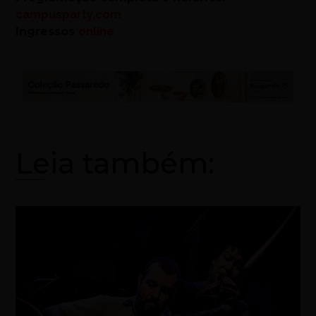
campusparty.com
Ingressos
online
Leia também: