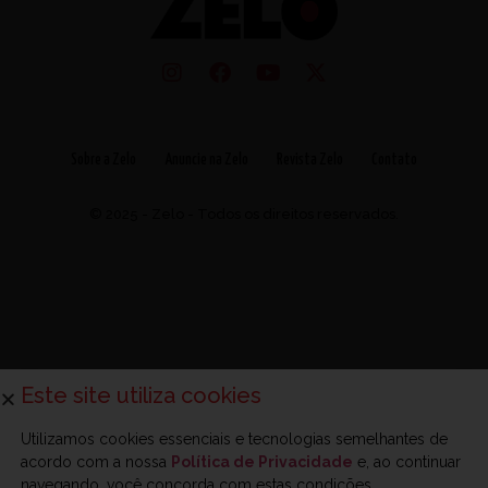
Sobre a Zelo
Anuncie na Zelo
Revista Zelo
Contato
© 2025 - Zelo - Todos os direitos reservados.
Este site utiliza cookies
Utilizamos cookies essenciais e tecnologias semelhantes de
acordo com a nossa
Política de Privacidade
e, ao continuar
navegando, você concorda com estas condições.