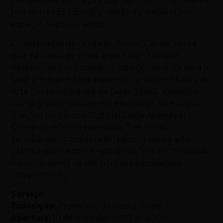
juntamente com a pintura, vão criar um ambiente,
pois tem toda aquela questão de ambientar o
espaço”, explica o artista.
Coordenador da unidade, Gilmar Camilo, conta
que há cerca de cinco anos, Selon também
desenvolveu um trabalho especificamente para o
local em que estava expondo, no caso o Museu de
Arte Contemporânea de Goiás (MAC). “Consistiu
numa grande pintura nas escadarias do museu,
que fica no Centro Cultural Oscar Niemeyer”.
Gilmar se refere à exposição “Seis Vezes
Simultânea”, considerada histórica para a arte
plástica goiana contemporânea, “por ter projetado
nacionalmente os seis artistas participantes”,
complementa.
Serviço:
Exposição:
Provisório, do artista Selon
Abertura:
10 de maio das 18:00 às 20:00.