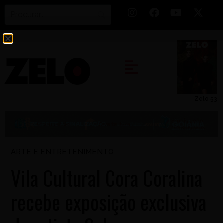
Zelo 53
ARTE E ENTRETENIMENTO
Vila Cultural Cora Coralina
recebe exposição exclusiva