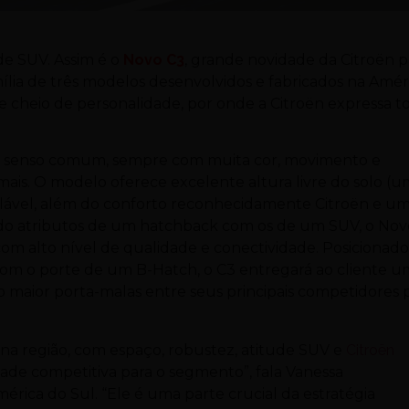
ude SUV. Assim é o
Novo C3
, grande novidade da Citroën p
ília de três modelos desenvolvidos e fabricados na Amér
 cheio de personalidade, por onde a Citroën expressa t
o senso comum, sempre com muita cor, movimento e
 mais. O modelo oferece excelente altura livre do solo (
gualável, além do conforto reconhecidamente Citroën e u
do atributos de um hatchback com os de um SUV, o Nov
m alto nível de qualidade e conectividade. Posicionado
om o porte de um B-Hatch, o C3 entregará ao cliente u
o maior porta-malas entre seus principais competidores 
na região, com espaço, robustez, atitude SUV e
Citroën
ade competitiva para o segmento”, fala Vanessa
érica do Sul. “Ele é uma parte crucial da estratégia