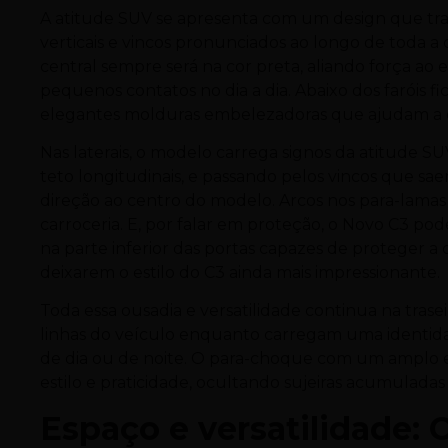
A atitude SUV se apresenta com um design que tran
verticais e vincos pronunciados ao longo de toda a
central sempre será na cor preta, aliando força a
pequenos contatos no dia a dia. Abaixo dos faróis f
elegantes molduras embelezadoras que ajudam a d
Nas laterais, o modelo carrega signos da atitude S
teto longitudinais, e passando pelos vincos que s
direção ao centro do modelo. Arcos nos para-lam
carroceria. E, por falar em proteção, o Novo C3 po
na parte inferior das portas capazes de proteger a
deixarem o estilo do C3 ainda mais impressionante.
Toda essa ousadia e versatilidade continua na tra
linhas do veículo enquanto carregam uma identida
de dia ou de noite. O para-choque com um amplo e
estilo e praticidade, ocultando sujeiras acumuladas 
Espaço e versatilidade: