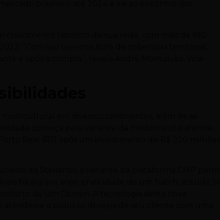
mercado brasileiro até 2024 e vai ao encontro dos
m crescimento histórico de sua rede, com mais de 180
 2022. “Com isso teremos 80% de cobertura territorial,
ante e após a compra”, revela André Montalvão, Vice-
ibilidades
multicultural em diversos continentes, além de se
ersatilidade começa pela variante da moderna plataforma
orto Real (RJ) após um investimento de R$ 220 milhões
sucesso da Stellantis, a variante da plataforma CMP perm
áveis há alguns anos: praticidade de um hatch, atitude S
conforto de um Citroën. A tecnologia desta nova
e atendesse a todos os desejos de seu cliente com uma