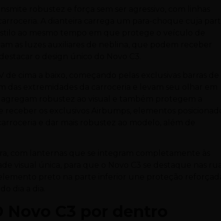
smite robustez e força sem ser agressivo, com linhas
 carroceria. A dianteira carrega um para-choque cuja par
o estilo ao mesmo tempo em que protege o veículo de
icam as luzes auxiliares de neblina, que podem receber
estacar o design único do Novo C3.
UV de cima a baixo, começando pelas exclusivas barras de
aem das extremidades da carroceria e levam seu olhar em
as agregam robustez ao visual e também protegem a
de receber os exclusivos Airbumps, elementos posicionad
 carroceria e dar mais robustez ao modelo, além de
seira, com lanternas que se integram completamente às
de visual única, para que o Novo C3 se destaque nas ru
lemento preto na parte inferior une proteção reforçad
do dia a dia.
 O Novo C3 por dentro