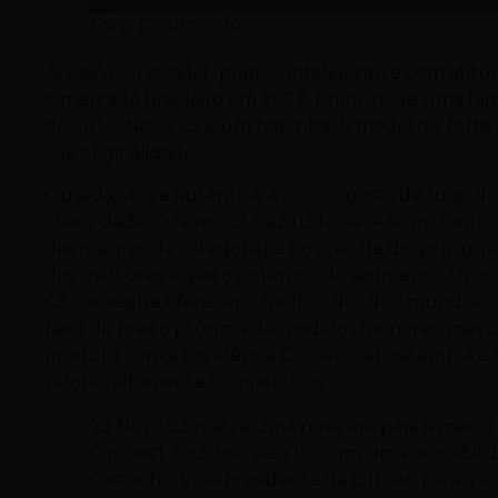
Foto: Divulgação
Acessível, inovador, prático, inteligente e com atit
o mercado brasileiro em 2022. Primeiro de uma fam
do Sul, o Novo C3 é um hatchback moderno, forte e
sua originalidade.
Ousada, viva e autêntica, a
Citroën
gosta de fugir d
criatividade. O Novo C3 traz tudo isso – e um tanto
das maiores da categoria) e posição de dirigir ini
dos melhores espaços internos do segmento. Unin
C3 consegue oferecer o melhor dos dois mundos, co
faixa de preço próxima de modelos menores, mas c
produto com a excelência Citroën, cabine ampla e 
valores altamente competitivos.
“O Novo C3 marca uma nova era para a marca 
Connect Touchscreen 10” com uma acessibilid
Castanho, Vice-presidente da Citroën para a Am