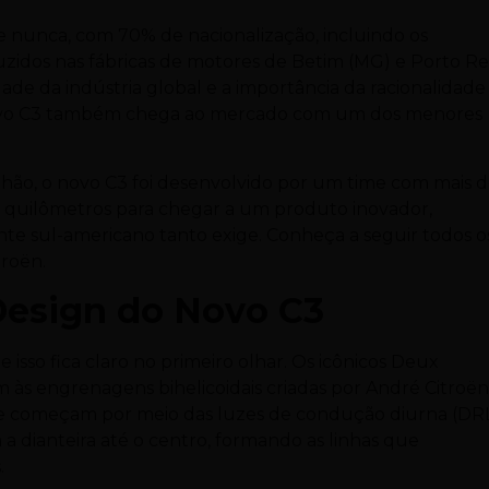
e nunca, com 70% de nacionalização, incluindo os
zidos nas fábricas de motores de Betim (MG) e Porto Re
de da indústria global e a importância da racionalidade
 Novo C3 também chega ao mercado com um dos menores
ilhão, o novo C3 foi desenvolvido por um time com mais 
e quilômetros para chegar a um produto inovador,
ente sul-americano tanto exige. Conheça a seguir todos o
roën.
Design do Novo C3
 isso fica claro no primeiro olhar. Os icônicos Deux
 às engrenagens bihelicoidais criadas por André Citroën
e começam por meio das luzes de condução diurna (DR
 a dianteira até o centro, formando as linhas que
.