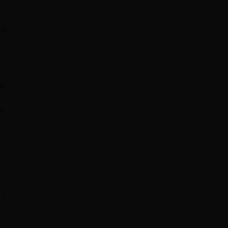
al.
de
s
,
L)