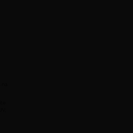
 na
ite
UV,