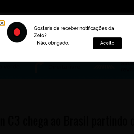
Decoração
Vida e Estilo
Cotidiano
Cultura
Gostaria de receber notificações da
Zelo?
Colunas
Não, obrigado.
Aceito
ën C3 chega ao Brasil partindo 