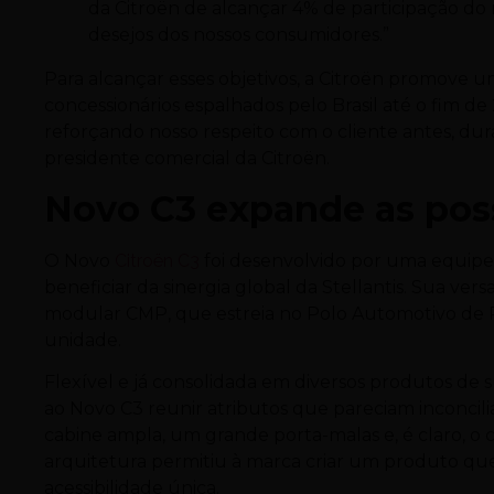
da Citroën de alcançar 4% de participação do 
desejos dos nossos consumidores.”
Para alcançar esses objetivos, a Citroën promove u
concessionários espalhados pelo Brasil até o fim de
reforçando nosso respeito com o cliente antes, dur
presidente comercial da Citroën.
Novo C3 expande as poss
O Novo
Citroën C3
foi desenvolvido por uma equipe 
beneficiar da sinergia global da Stellantis. Sua v
modular CMP, que estreia no Polo Automotivo de P
unidade.
Flexível e já consolidada em diversos produtos de 
ao Novo C3 reunir atributos que pareciam inconcili
cabine ampla, um grande porta-malas e, é claro, o 
arquitetura permitiu à marca criar um produto qu
acessibilidade única.