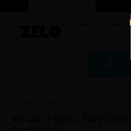
Fashion
Beleza
COLUNAS-ZELO
,
MOTOR
Versátil e único: Novo Citro