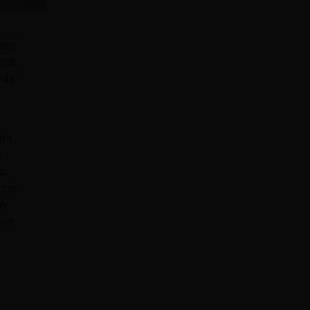
ara
ica
oda
uma
m
o
 na
m
por