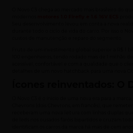
O Novo C3 chega ao mercado mais brasileiro do qu
modernos
motores 1.0 Firefly e 1.6 16V EC5
produ
Seu desenvolvimento levou em conta a nova realida
durante todo o ciclo de vida do
carro
. Por isso o
custos de manutenção e reparo do segmento.
Fruto de um investimento global superior a R$ 1 b
100 engenheiros, tendo rodado mais de 1 milhão d
acessível, confortável e com a qualidade que o cli
detalhes de um novo hatchback para uma nova Cit
Ícones reinventados: O 
O Novo C3 é o início de uma nova era para a marca, e
Chevrons (dois Chevrons, em francês), que remetem
receberam uma nova leitura com linhas duplas qu
de leds nos ousados faróis bipartidos e cruzam toda
identificam os
carros
da marca há mais de cem anos