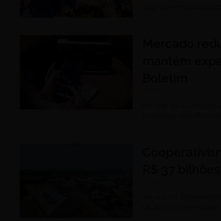
durante evento realiza
Mercado redu
mantém expec
Boletim
agosto 3, 2026
Previsão para a inflaçã
estimativas para PIB e 
Cooperativis
R$ 37 bilhõe
julho 31, 2026
Anuário do Cooperativis
R$ 80 bilhões e estabi