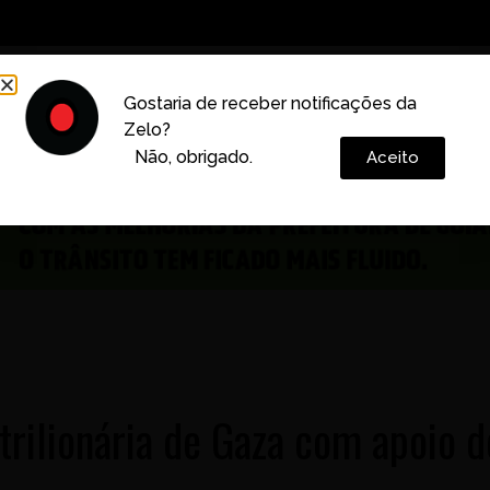
Decoração
Vida e Estilo
Cotidiano
Cultura
Gostaria de receber notificações da
Zelo?
Colunas
Não, obrigado.
Aceito
rilionária de Gaza com apoio d