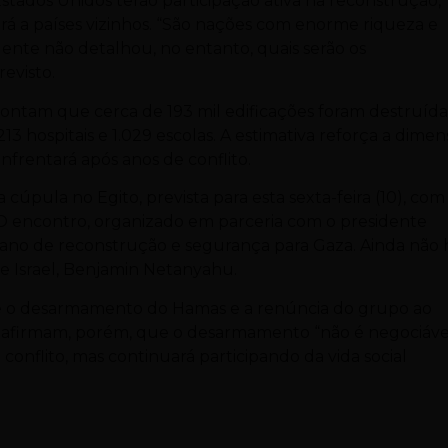
stados Unidos terão participação ativa na reconstrução,
rá a países vizinhos. “São nações com enorme riqueza e
dente não detalhou, no entanto, quais serão os
evisto.
ontam que cerca de 193 mil edificações foram destruída
13 hospitais e 1.029 escolas. A estimativa reforça a dime
enfrentará após anos de conflito.
pula no Egito, prevista para esta sexta-feira (10), com
 O encontro, organizado em parceria com o presidente
plano de reconstrução e segurança para Gaza. Ainda não 
de Israel, Benjamin Netanyahu.
ê o desarmamento do Hamas e a renúncia do grupo ao
ão afirmam, porém, que o desarmamento “não é negociáve
nflito, mas continuará participando da vida social