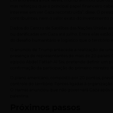
Em entrevista à Fox News, Tru
m
p afirmou que os E
mas reforçou que o principal papel financeiro cabe
interesse em ver Gaza reconstruída”, disse. O presi
contribuintes, nem o valor exato do investimento pr
Dados do Centro de Satélites das Nações Unidas ap
ou danificadas em Gaza até julho. Entre elas estão 2
do desafio humanitário e logístico que o território 
O anúncio de Trump antecede a realização de uma cú
presença de representantes de mais de 20 países.
egípcio Abdel Fattah Al Sisi, pretende definir um 
confirmação da participação do primeiro-ministro 
O plano americano, composto por 20 pontos, prev
controle do território. Fontes ligadas à organizaç
O Hamas anunciou que não governará Gaza após o co
palestina.
Próximos passos