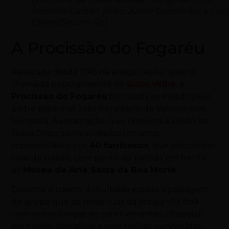
Ronaldo Caiado. (Foto: Júnior Guimarães e Luc
Diener/Secom-Go)
A Procissão do Fogaréu
Realizada desde 1745 na antiga capital goiana,
chamada popularmente de
Goiás Velho
, a
Procissão do Fogaréu
foi trazida ao estado pelo
padre espanhol João Perestello de Vasconcelos
Spíndola. A encenação, que remonta a prisão de
Jesus Cristo pelos soldados romanos,
representados por
40 farricocos
, que percorrem
ruas da cidade, com ponto de partida em frente
ao
Museu de Arte Sacra da Boa Morte
.
Durante o trajeto, a multidão espera a passagem
do grupo que sai pelas ruas da antiga Vila Boa
com vestes longas de cores vibrantes, chapéus
pontudos, descalços e com tochas, conhecidas