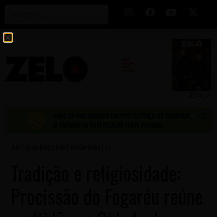
Zelo 53
ARTE E ENTRETENIMENTO
Tradição e religiosidade:
Procissão do Fogaréu reúne