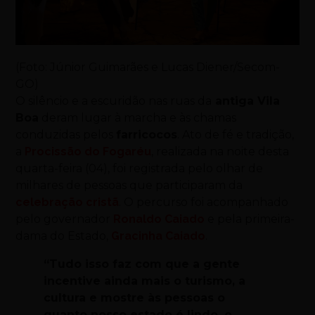
(Foto: Júnior Guimarães e Lucas Diener/Secom-
GO)
O silêncio e a escuridão nas ruas da
antiga Vila
Boa
deram lugar à marcha e às chamas
conduzidas pelos
farricocos
. Ato de fé e tradição,
a
Procissão do Fogaréu
, realizada na noite desta
quarta-feira (04), foi registrada pelo olhar de
milhares de pessoas que participaram da
celebração cristã
. O percurso foi acompanhado
pelo governador
Ronaldo Caiado
e pela primeira-
dama do Estado,
Gracinha Caiado
.
“Tudo isso faz com que a gente
incentive ainda mais o turismo, a
cultura e mostre às pessoas o
quanto nosso estado é lindo, o