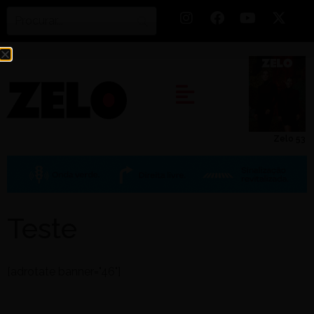
Zelo 53
Teste
[adrotate banner="46"]