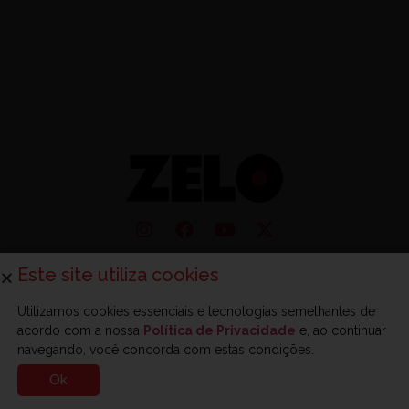
Este site utiliza cookies
Sobre a Zelo
Anuncie na Zelo
Revista Zelo
Contato
Utilizamos cookies essenciais e tecnologias semelhantes de
acordo com a nossa
Política de Privacidade
e, ao continuar
© 2025 - Zelo - Todos os direitos reservados.
navegando, você concorda com estas condições.
Ok