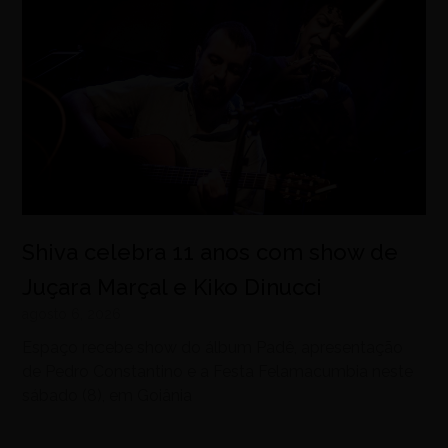
Shiva celebra 11 anos com show de
Juçara Marçal e Kiko Dinucci
agosto 6, 2026
Espaço recebe show do álbum Padê, apresentação
de Pedro Constantino e a Festa Felamacumbia neste
sábado (8), em Goiânia