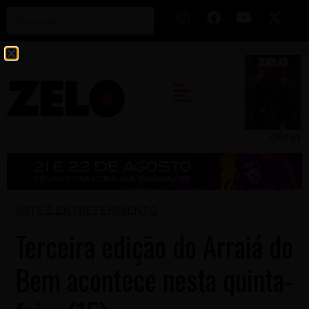
Zelo 53
ARTE E ENTRETENIMENTO
Terceira edição do Arraiá do
Bem acontece nesta quinta-