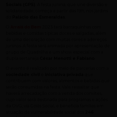
Sociais (GPS)
. A festa junina, que une diversão e
solidariedade, começa a partir das 19h, nos jardins
do
Palácio das Esmeraldas
.
O
Arraiá do Bem
2023 terá barraquinhas com
bebidas e comidas típicas doces e salgadas, além
de uma decoração com muitas cores e adereços
juninos. A festa será animada por apresentação de
grupo de Quadrilha e um show especial com a
dupla sertaneja
César Menotti e Fabiano
.
O evento é realizado por meio de parcerias com a
sociedade civil
e
iniciativa privada
que
contribuem com valores, alimentos e bebidas que
serão consumidas na festa. Vale ressaltar que
haverá arrecadação com a venda dos convites,
cujo valor será destinada para programas e ações
da OVG, via Goiás Social, e beneficia famílias em
situação de vulnerabilidade social dos
246