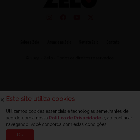
Sobre a Zelo
Anuncie na Zelo
Revista Zelo
Contato
© 2025 - Zelo - Todos os direitos reservados.
Este site utiliza cookies
Utilizamos cookies essenciais e tecnologias semelhantes de
acordo com a nossa
Política de Privacidade
e, ao continuar
navegando, você concorda com estas condições.
Ok