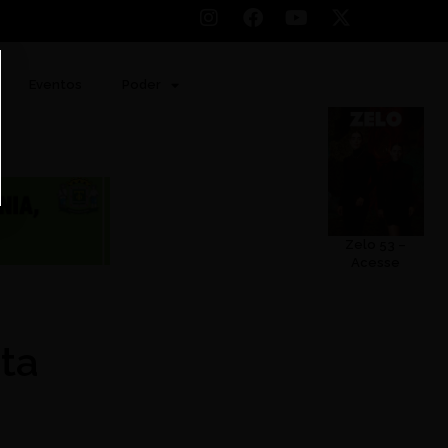
Eventos
Poder
Zelo 53 –
Acesse
ta