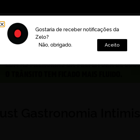
Decoração
Vida e Estilo
Cotidiano
Cultura
Gostaria de receber notificações da
Zelo?
Colunas
Não, obrigado.
Aceito
rust Gastronomia Intimis