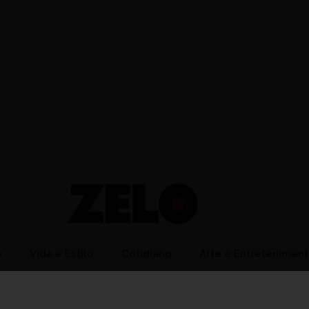
o
Vida e Estilo
Cotidiano
Arte e Entretenimen