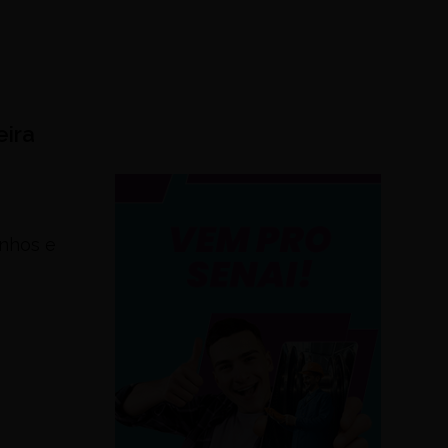
eira
inhos e