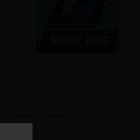
to
Política
Colunas