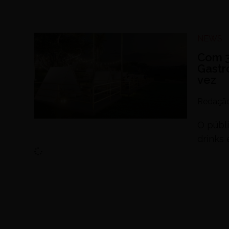
NEWS
Com 3
Gastr
vez
Redaçã
O públ
drinks 