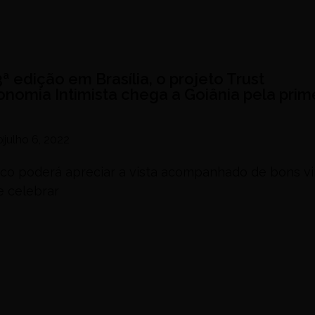
ª edição em Brasília, o projeto Trust
onomia Intimista chega a Goiânia pela prim
o
julho 6, 2022
ico poderá apreciar a vista acompanhado de bons v
e celebrar