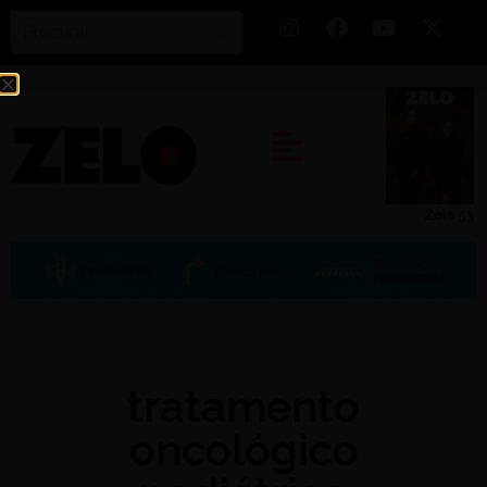
Zelo 53
tratamento
oncológico