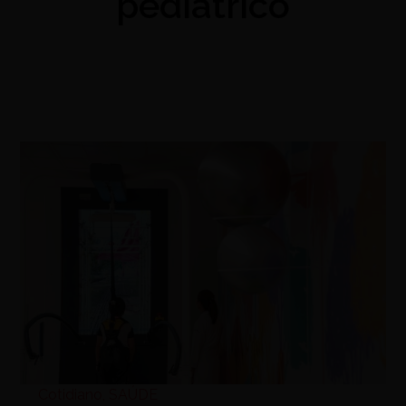
pediátrico
Cotidiano
,
SAÚDE