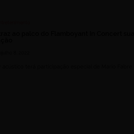
Entretenimento
 traz ao palco do Flamboyant In Concert su
ação
o
julho 8, 2022
acústico terá participação especial de Mario Fabre