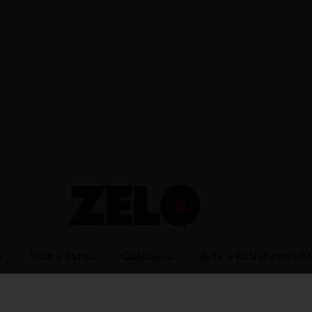
o
Vida e Estilo
Cotidiano
Arte e Entretenimen