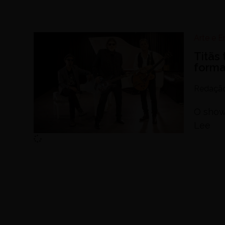
Arte e 
Titãs
form
Redaçã
O show 
Lee