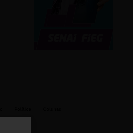
to
Política
Colunas