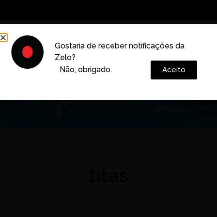
Decoração
Vida e Estilo
Cotidiano
Cultura
Gostaria de receber notificações da
Zelo?
Colunas
Não, obrigado.
Aceito
titas