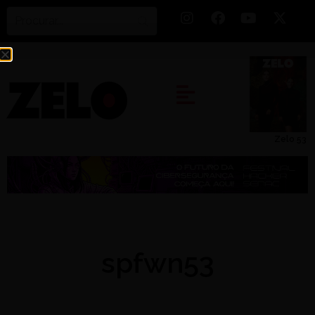
Zelo 53
spfwn53