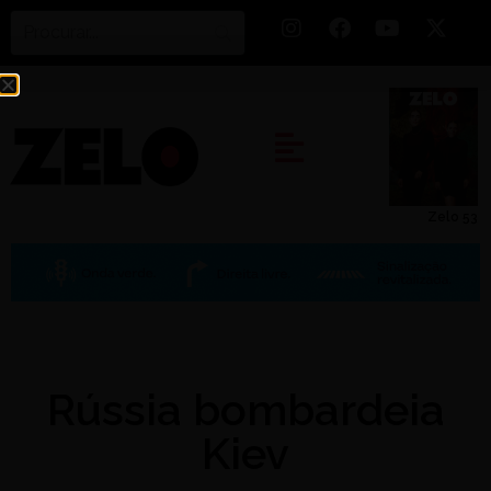
Zelo 53
Rússia bombardeia
Kiev