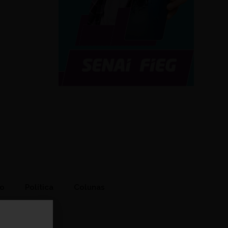
to
Política
Colunas