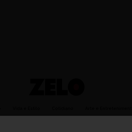
o
Vida e Estilo
Cotidiano
Arte e Entretenimen