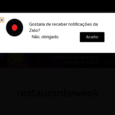
Decoração
Vida e Estilo
Cotidiano
Cultura
Gostaria de receber notificações da
Zelo?
Colunas
Não, obrigado.
Aceito
restauranteweek