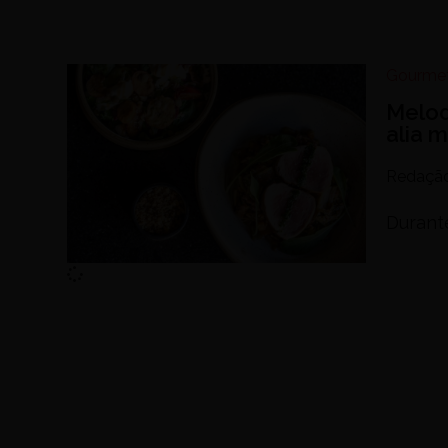
Gourme
Melod
alia 
Redaçã
Durante