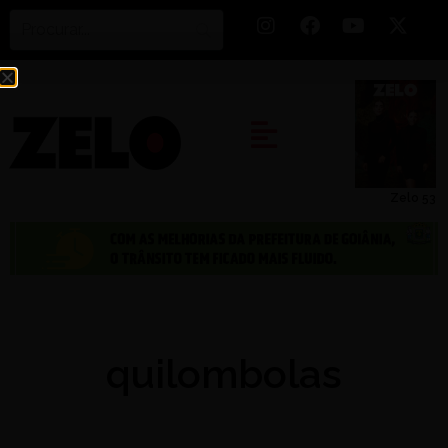
Zelo 53
quilombolas