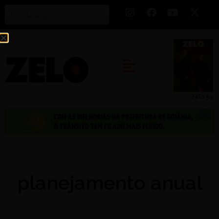
Zelo 53
planejamento anual