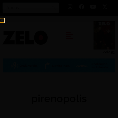
Zelo 53
pirenopolis