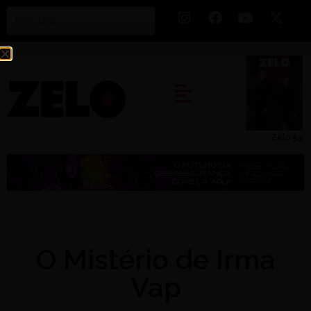
Zelo 53
O Mistério de Irma
Vap