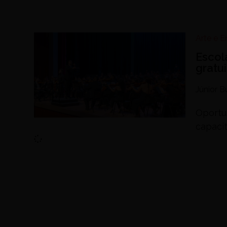
Arte e 
Escol
gratu
Júnior 
Oportu
capaci