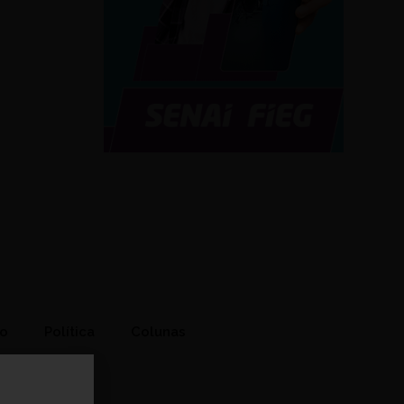
to
Política
Colunas