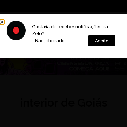
Decoração
Vida e Estilo
Cotidiano
Cultura
Gostaria de receber notificações da
Zelo?
Colunas
Não, obrigado.
Aceito
interior de Goiás