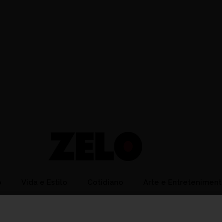
o
Vida e Estilo
Cotidiano
Arte e Entretenimen