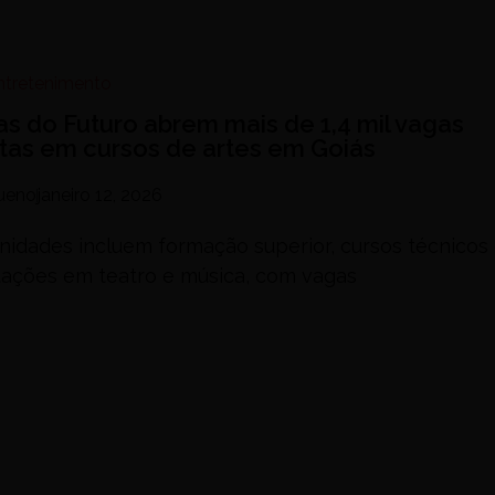
Entretenimento
as do Futuro abrem mais de 1,4 mil vagas
itas em cursos de artes em Goiás
Bueno
janeiro 12, 2026
nidades incluem formação superior, cursos técnicos
tações em teatro e música, com vagas