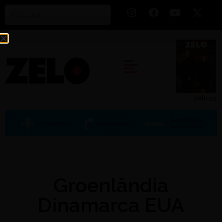
Zelo 53
Groenlândia
Dinamarca EUA