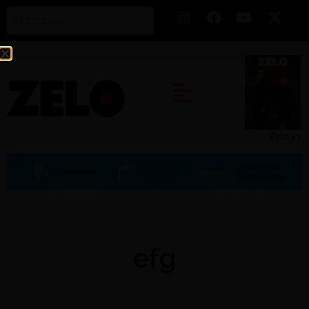
Zelo 53
efg