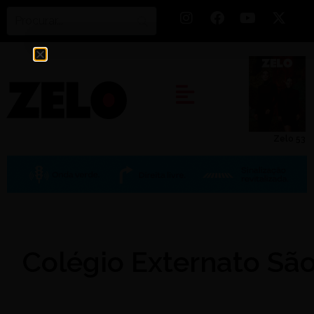
Zelo 53
Colégio Externato Sã