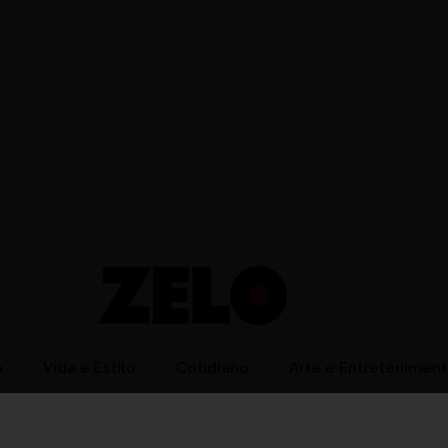
o
Vida e Estilo
Cotidiano
Arte e Entretenimen