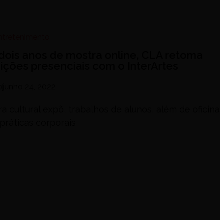
Entretenimento
dois anos de mostra online, CLA retoma
ições presenciais com o InterArtes
o
junho 24, 2022
a cultural expõ, trabalhos de alunos, além de oficin
práticas corporais