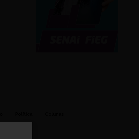
to
Política
Colunas