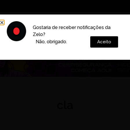
Decoração
Vida e Estilo
Cotidiano
Cultura
Gostaria de receber notificações da
Zelo?
Colunas
Não, obrigado.
Aceito
cla