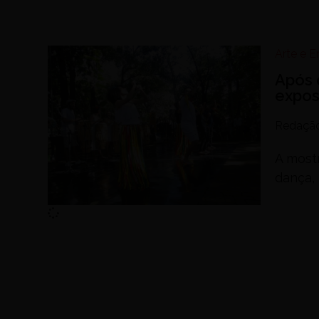
Arte e 
Após 
expos
Redaçã
A mostr
dança, 