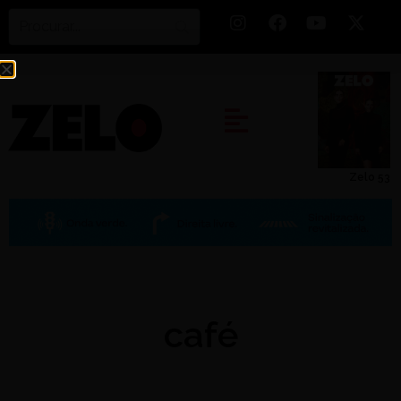
Zelo 53
café