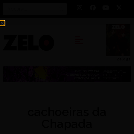
Zelo 53
cachoeiras da
Chapada