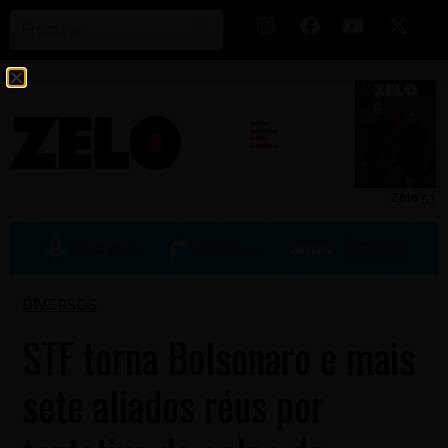
Zelo 53
DIVERSOS
STF torna Bolsonaro e mais
sete aliados réus por