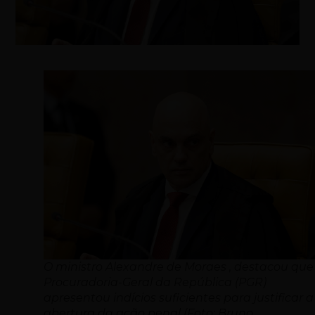
O ministro Alexandre de Moraes , destacou que
Procuradoria-Geral da República (PGR)
apresentou indícios suficientes para justificar a
abertura da ação penal (Foto: Bruno