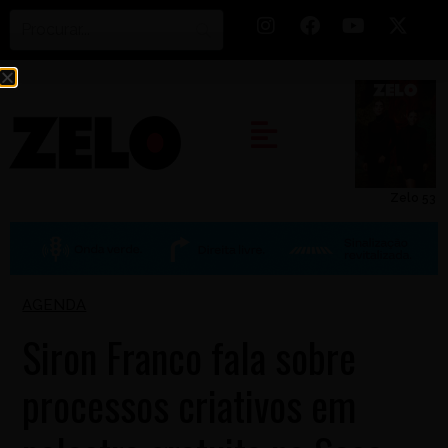
Zelo 53
AGENDA
Siron Franco fala sobre
processos criativos em