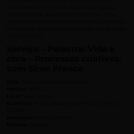
desigualdade, violência e memória. Entre os
núcleos expositivos estão obras relacionadas à
ditadura militar, ao acidente com o césio-137 e
uma instalação dedicada ao feminicídio, composta
por dezenas de Madonas produzidas nas décadas
de 1970 e 1980.
Serviço – Palestra: Vida e
obra – Processos criativos,
com Siron Franco
Data:
22 de junho (segunda-feira)
Horário:
19h30
Local:
Sesc Centro
Endereço:
Rua 15, esquina com Rua 19, Centro,
Goiânia
Mediação:
Pedro Scudeller
Entrada:
Gratuita