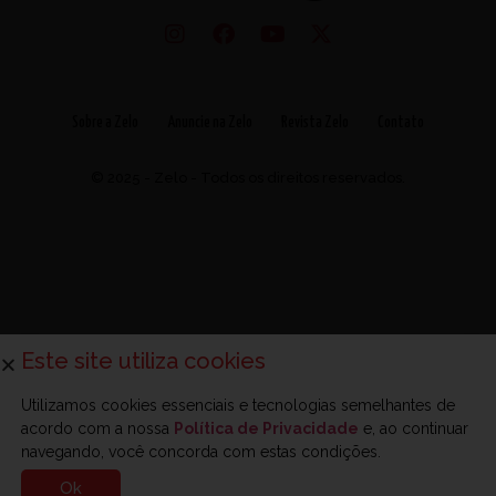
Sobre a Zelo
Anuncie na Zelo
Revista Zelo
Contato
© 2025 - Zelo - Todos os direitos reservados.
Este site utiliza cookies
Utilizamos cookies essenciais e tecnologias semelhantes de
acordo com a nossa
Política de Privacidade
e, ao continuar
navegando, você concorda com estas condições.
Ok