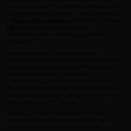
espetáculo. A cantora apresenta o show que leva
seu nome no título, “
Simone
”, no dia
5
de junho,
no
Teatro Rio Vermelho
, em Goiânia, a partir das
21h.
Os ingressos estão à venda pela
plataforma
sympla.com.br
e na Komiketo
Sanduicheria.
Reconhecida como uma das vozes mais
importantes da música brasileira,
Simone
vive um
momento especial de sua trajetória artística. O
novo show apresenta um repertório
cuidadosamente escolhido, com canções mais
recentes, algumas surpresas e clássicos que
atravessaram gerações — agora acompanhada por
uma nova geração de músicos.
A direção artística é assinada pela cantora,
compositora e instrumentista Ana Costa, que
também integra a banda tocando violão e