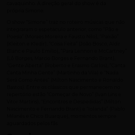
cavaquinho. A direção geral do show é da
própria
Simone
.
O show “
Simone
” traz no roteiro músicas que não
integraram o espetáculo anterior, como “Pão e
Poesia” (Moraes Moreira e Fausto Nilo), “Paixão”
(Kleiton e Kledir), “Coisa Feita” (João Bosco, Aldir
Blanc e Paulo Emílio), “Para Lennon e McCartney”
(Lô Borges, Marcio Borges e Fernando Brant),
“Gente Aberta” (Roberto e Erasmo Carlos), “Canta
Canta Minha Gente” (Martinho da Vila) e “Nada
Será Como Antes” (Milton Nascimento e Ronaldo
Bastos). Entre os clássicos que permanecem no
repertório estão “Começar de Novo” (Ivan Lins e
Vitor Martins), “Encontros e Despedidas” (Milton
Nascimento e Fernando Brant) e “Iolanda” (Pablo
Milanés e Chico Buarque), momentos sempre
aguardados pelos fãs.