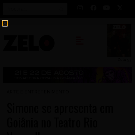
Zelo 53
ARTE E ENTRETENIMENTO
Simone se apresenta em
Goiânia no Teatro Rio