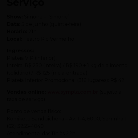
Serviço
Show:
Simone
– “
Simone
”
Data:
5 de junho (quinta-feira)
Horário:
21h
Local:
Teatro Rio Vermelho
Ingressos:
Plateia VIP (inferior):
Inteira: R$ 250 (inteira) / R$ 190 + 1 kg de alimento
(solidário) / R$ 125 (meia-entrada)
Plateia Inferior Promocional (316 lugares): R$ 42
Vendas online:
www.sympla.com.br
(sujeito a
taxa de serviço)
Ponto de venda físico:
Komiketo Sanduicheria – Av. T-4, 6000, Serrinha |
(62) 3255-4040
Atendimento: das 11h às 22h