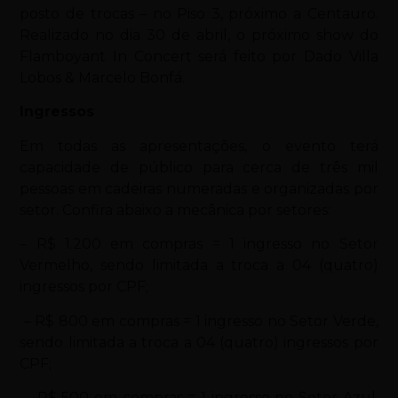
posto de trocas – no Piso 3, próximo a Centauro.
Realizado no dia 30 de abril, o próximo show do
Flamboyant In Concert será feito por Dado Villa
Lobos & Marcelo Bonfá.
Ingressos
Em todas as apresentações, o evento terá
capacidade de público para cerca de três mil
pessoas em cadeiras numeradas e organizadas por
setor. Confira abaixo a mecânica por setores:
– R$ 1.200 em compras = 1 ingresso no Setor
Vermelho, sendo limitada a troca a 04 (quatro)
ingressos por CPF;
– R$ 800 em compras = 1 ingresso no Setor Verde,
sendo limitada a troca a 04 (quatro) ingressos por
CPF;
– R$ 500 em compras = 1 ingresso no Setor Azul,