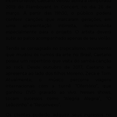
inconfundível, Caetano Veloso abrirá a temporada
2019 do Flamboyant In Concert, no dia 26 de
março. A partir das 19h30, o público poderá
conferir canções que marcaram gerações, em
uma apresentação intimista, desenvolvida
especialmente para o projeto. O artista deverá
subir ao palco acompanhado apenas de seu violão.
Tendo se consagrado no tropicalismo, movimento
que mudou os rumos da arte no Brasil, Caetano
possui um repertório que visita do samba-canção
ao rock. Desde outubro de 2017, Caetano se
apresenta ao lado dos filhos Moreno, Zeca e Tom.
Atualmente, o músico percorre viagens
internacionais com a turnê “Ofertório”, que
ganhou DVD gravado ao vivo. Nesses shows,
tocam sucessos como “Alegria Alegria”, “O
Leãozinho” e “Reconvexo”.
Os clientes poderão adquirir seus ingressos no