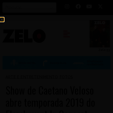
Zelo 53
ARTE E ENTRETENIMENTO
,
FOTOS
Show de Caetano Veloso
abre temporada 2019 do