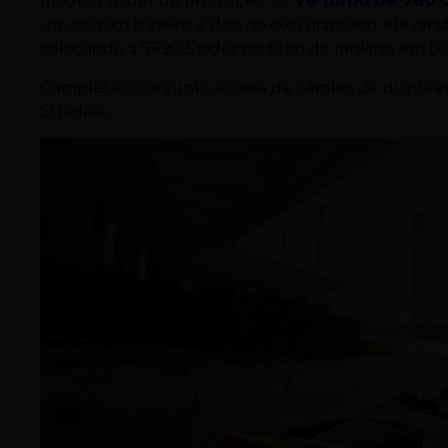
modelo spider de produção: ao
V8 turbo de 780 
um no eixo traseiro e dois no eixo dianteiro, eleva
colocando a SF90 Spider no topo do ranking em ter
Completa o conjunto a caixa de câmbio de dupl
Stradale.