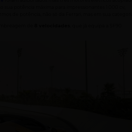
cv
foram adicionados mais três motores elétricos acoplad
ndo sua potência máxima para impressionantes 1.000 cv,
mos de potência, não só da Ferrari, mas em sua categori
a embreagem de
8 velocidades
, que já equipa a SF90