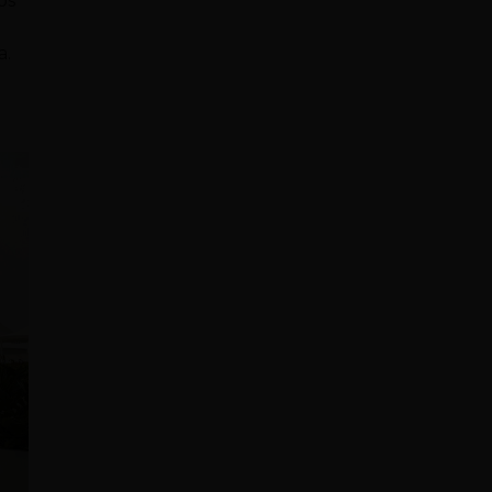
os
a.