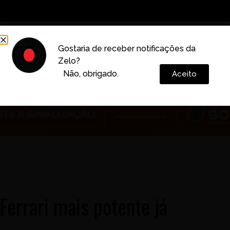
Decoração
Vida e Estilo
Cotidiano
Cultura
Gostaria de receber notificações da
Zelo?
Colunas
Não, obrigado.
Aceito
Ferrari mais potente já