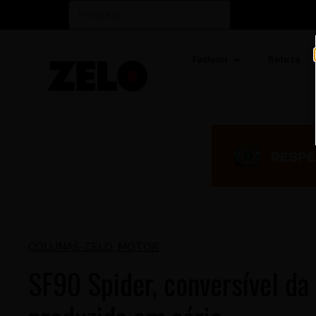
Fashion
Beleza
COLUNAS-ZELO
,
MOTOR
SF90 Spider, conversível da 