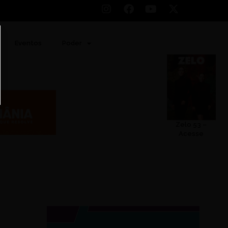
Eventos
Poder
Zelo 53 –
Acesse