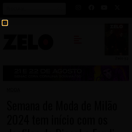
Zelo 53
MODA
Semana de Moda de Milão
2024 tem início com os