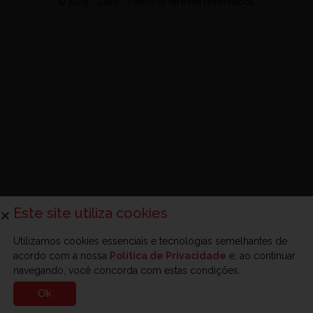
© 2025 - Zelo - Todos os direitos reservados.
Este site utiliza cookies
Utilizamos cookies essenciais e tecnologias semelhantes de
acordo com a nossa
Política de Privacidade
e, ao continuar
navegando, você concorda com estas condições.
Ok